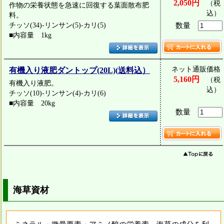
2,050円
（税
作物の栄養状態を急速に回復する葉面散布肥
込）
料。
チッソ(34)-リンサン(5)-カリ(5)
数量
■内容量 1kg
ネット通販価格
有機入り液肥ダントップ(20L)(送料込）
5,160円
（税
有機入り液肥。
込）
チッソ(10)-リンサン(4)-カリ(6)
■内容量 20kg
数量
海草資材