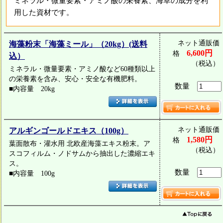
ミネラル・微量要素・アミノ酸の栄養素、海草の成分を利
用した資材です。
ネット通販価
海藻粉末「海藻ミール」（20kg）(送料
6,600円
格
込）
（税込）
ミネラル・微量要素・アミノ酸など60種類以上
の栄養素を含み、安心・安全な有機肥料。
数量
■内容量 20kg
ネット通販価
アルギンゴールドエキス（100g）
1,580円
格
葉面散布・灌水用 北欧産海藻エキス粉末。ア
（税込）
スコフィルム・ノドサムから抽出した濃縮エキ
ス。
数量
■内容量 100g