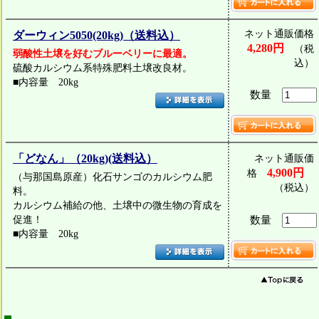
ネット通販価格
ダーウィン5050(20kg)（送料込）
4,280円
（税
弱酸性土壌を好むブルーベリーに最適。
込）
硫酸カルシウム系特殊肥料土壌改良材。
■内容量 20kg
数量
「どなん」（20kg)(送料込）
ネット通販価
4,900円
格
（与那国島原産）化石サンゴのカルシウム肥
（税込）
料。
カルシウム補給の他、土壌中の微生物の育成を
促進！
数量
■内容量 20kg