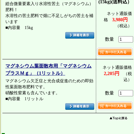
(15kg)(送料込）
総合微量要素入り水溶性苦土（マグネシウム）
肥料！
ネット通販価
水溶性の苦土肥料で畑に不足しがちの苦土を補
3,980円
格
います
（税込）
■内容量 15kg
数量
マグネシウム葉面散布用「マグネシウム
ネット通販価格
プラスＭｇ」（1リットル）
2,205円
（税
込）
マグネシウム欠乏症と光合成促進のための即効
性葉面散布肥料です。
硝酸性窒素も含んでいます。
数量
■内容量 1リットル