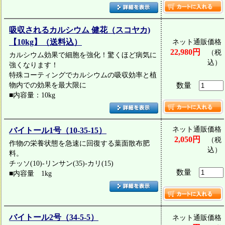
吸収されるカルシウム 健花（スコヤカ)
【10kg】（送料込）
ネット通販価格
22,980円
（税
カルシウム効果で細胞を強化！驚くほど病気に
込）
強くなります！
特殊コーティングでカルシウムの吸収効率と植
物内での効果を最大限に
数量
■内容量：10kg
ネット通販価格
バイトール1号（10-35-15）
2,050円
（税
作物の栄養状態を急速に回復する葉面散布肥
込）
料。
チッソ(10)-リンサン(35)-カリ(15)
数量
■内容量 1kg
バイトール2号（34-5-5）
ネット通販価格