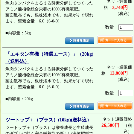
ネット通販価
魚肉タンパクをまるまる酵素分解してつくった
3,740円
格
アミノ酸植物総合栄養の100%有機液肥。
（税込）
葉面散布でも、根株潅水でも、効果がすぐ現れ
ます。窒素全量 6.0（6-0-0）
数量
■内容量：5kg
「エキタン有機（特選エース）」（20kg)
（送料込）
ネット通販価
魚肉タンパクをまるまる酵素分解してつくった
13,900円
格
アミノ酸植物総合栄養の100%有機液肥。
（税込）
葉面散布でも、根株潅水でも、効果がすぐ現れ
ます。窒素全量 6.0（6-0-0）
数量
■内容量：20kg
ネット通販価格
ツートップ＋（プラス）(10kg)(送料込）
26,500円
（税
ツートップ＋（プラス）は栄養成長と生殖成長
込）
のダブルに効く完全栄養型の新しい液体肥料で