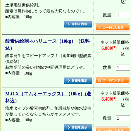
込）
土壌用酸素供給剤。
酸素は農作物にとって最も大切なものです。
数量
■内容量 10kg
酸素供給剤ネハリエース（10kg）（送料
ネット通販価格
込）
6,800円
（税
込）
酸素発生をスピードアップ！（追加施用型酸素
供給剤）
栽培期間の長い作物の中間処理用にどうぞ。
数量
■内容量 10kg
ネット通販価格
M.O.X（エムオーエックス）（10kg）(送
6,400円
（税
料込）
込）
潅水タイプの酸素供給剤。施設栽培や潅水設備
が整っているならこちらがオススメです。
数量
■内容量 10kg