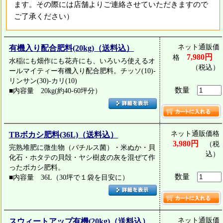
ます。その際には店舗よりご連絡させていただきますので
ご了承ください）
ネット通販価
有機入り配合肥料(20kg)（送料込）
7,980円
格
水稲にも畑作にも花卉にも、いろいろ使えるオ
（税込）
ールマイティー有機入り配合肥料。チッソ(10)-
リンサン(30)-カリ(10)
数量
■内容量 20kg(約40-60坪分）
ネット通販価格
TBボカシ肥料(36L)（送料込）
3,980円
（税
完熟堆肥に微生物（バチルス菌）・米ぬか・貝
込）
化石・ホタテの貝殻・ヤシ樹皮の灰を混ぜて作
ったボカシ肥料。
数量
■内容量 36L（30坪で１袋を目安に）
ネット通販価
スウィートアップ有機(20kg)（送料込）