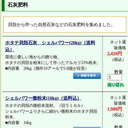
石灰肥料
貝殻から作った自然石灰などの石灰肥料を集めました。
ネット通
ホタテ貝殻石灰 シェルパワー(20kg)（送料
販価格
込）
2,420円
環境に優しい海からの贈り物。
（税込）
ホタテの貝殻を粉末にして作ったアルカリ53%粉末。
■内容量 20kg（畑作10アールで5-8袋が目安）
数量
ネット通
シェルパワー微粉末(10kg)（送料込）
販価格
ホタテの貝殻の微粉末資材。（旧ラミカル）
1,980円
シェルパワーよりさらに細かい微粉末のホタテ貝殻
（税込）
粉末。
■内容量 10kg
数量