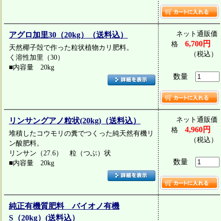
ネット通販価
アグロ加里30（20kg）（送料込）
6,700円
格
天然椰子殻で作った粒状植物カリ肥料。
（税込）
く溶性加里（30）
■内容量 20kg
数量
ネット通販価
リンサングアノ粒状(20kg)（送料込）
4,960円
格
堆積したコウモリの糞でつくった純天然有機リ
（税込）
ン酸肥料。
リンサン（27.6） 粒（つぶ）状
数量
■内容量 20kg
純正有機質肥料 バイオノ有機
S（20kg）(送料込）