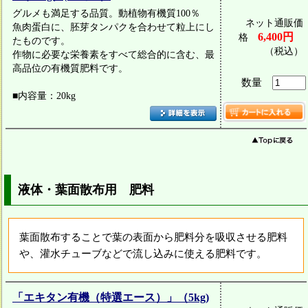
グルメも満足する品質。動植物有機質100％
ネット通販価
魚肉蛋白に、胚芽タンパクを合わせて粒上にし
6,400円
格
たものです。
（税込）
作物に必要な栄養素をすべて総合的に含む、最
高品位の有機質肥料です。
数量
■内容量：20kg
液体・葉面散布用 肥料
葉面散布することで葉の表面から肥料分を吸収させる肥料
や、灌水チューブなどで流し込みに使える肥料です。
「エキタン有機（特選エース）」（5kg)