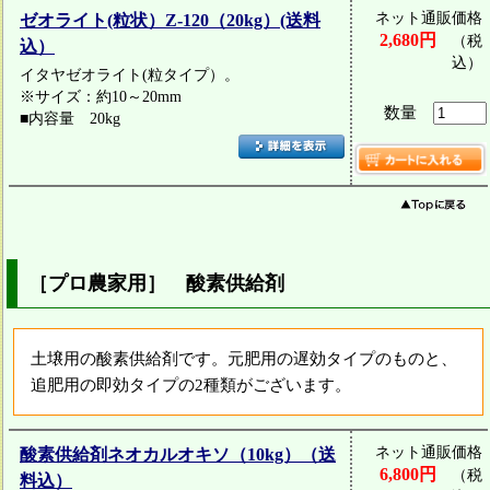
ネット通販価格
ゼオライト(粒状）Z-120（20kg）(送料
2,680円
（税
込）
込）
イタヤゼオライト(粒タイプ）。
※サイズ：約10～20mm
数量
■内容量 20kg
［プロ農家用］ 酸素供給剤
土壌用の酸素供給剤です。元肥用の遅効タイプのものと、
追肥用の即効タイプの2種類がございます。
ネット通販価格
酸素供給剤ネオカルオキソ（10kg）（送
6,800円
（税
料込）