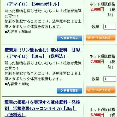
（アマイロ）【500mlボトル】
ネット通販価格
2,980円
（税
弱った植物を蘇らせたいならコレ！植物が元気
込）
に育つ！
甘彩を施肥することにより、過剰肥料による土
壌メタボリック体質を改善します。
数量
■内容量：500ml
窒素系（リン酸も含む）液体肥料 甘彩
（アマイロ）【10㎏】（送料込）
ネット通販価格
7,980円
（税
弱った植物を蘇らせたいならコレ！植物が元気
込）
に育つ！
甘彩を施肥することにより、過剰肥料による土
壌メタボリック体質を改善します。
数量
■内容量：10kg
驚異の根張りを実現する液体肥料・発根
剤 活根彩果(カッコンサイカ)【2kg】
ネット通販価格
（送料込）
6,980円
（税