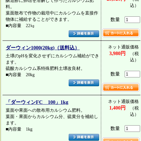
醸造酢に卵殻を溶解して作ったカルシウム肥
込）
料。
葉面散布で作物の栽培中にカルシウムを直接作
物体に補給することができます。
数量
■内容量 22㎏
ネット通販価格
ダーウィン1000(20kg)（送料込）
3,980円
（税
土壌のpHを変化させずにカルシウム補給ができ
込）
ます。
硫酸カルシウム系特殊肥料土壌改良材。
数量
■内容量 20kg
ネット通販価格
「ダーウィンFC 100」1kg
1,400円
（税
葉面や果面への散布用カルシウム肥料。
込）
葉面・果面からカルシウム分、硫黄分を補給し
ます。
数量
■内容量 1kg