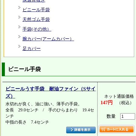
快適背抜き
ビニール手袋
天然ゴム手袋
手袋(その他）
腕カバー(アームカバー）
足カバー
ビニール手袋
ビニールうす手袋 耐油ファイン（Sサイ
ズ）
ネット通販価格
147円
（税込）
水切れが良く、油に強い、薄手の手袋。
全長 29.0センチ / 手のひらまわり 19.4セ
ンチ
数量
中指の長さ 7.4センチ