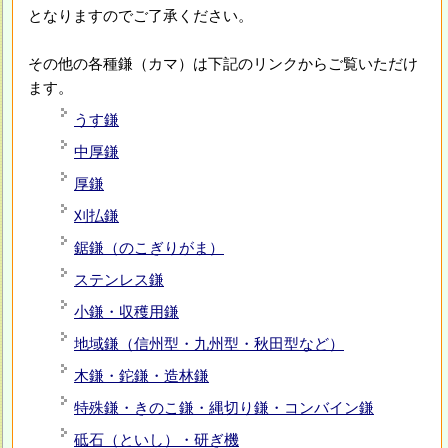
となりますのでご了承ください。
その他の各種鎌（カマ）は下記のリンクからご覧いただけ
ます。
うす鎌
中厚鎌
厚鎌
刈払鎌
鋸鎌（のこぎりがま）
ステンレス鎌
小鎌・収穫用鎌
地域鎌（信州型・九州型・秋田型など）
木鎌・鉈鎌・造林鎌
特殊鎌・きのこ鎌・縄切り鎌・コンバイン鎌
砥石（といし）・研ぎ機