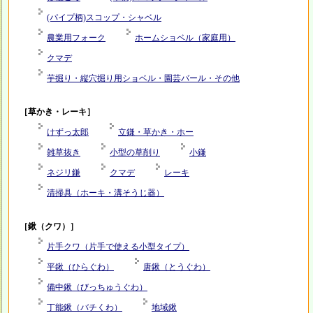
(パイプ柄)スコップ・シャベル
農業用フォーク
ホームショベル（家庭用）
クマデ
芋掘り・縦穴掘り用ショベル・園芸バール・その他
［草かき・レーキ］
けずっ太郎
立鎌・草かき・ホー
雑草抜き
小型の草削り
小鎌
ネジリ鎌
クマデ
レーキ
清掃具（ホーキ・溝そうじ器）
［鍬（クワ）］
片手クワ（片手で使える小型タイプ）
平鍬（ひらぐわ）
唐鍬（とうぐわ）
備中鍬（びっちゅうぐわ）
丁能鍬（バチくわ）
地域鍬