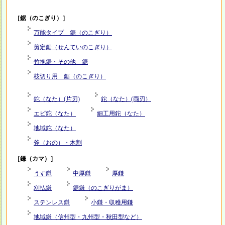
［鋸（のこぎり）］
万能タイプ 鋸（のこぎり）
剪定鋸（せんていのこぎり）
竹挽鋸・その他 鋸
枝切り用 鋸（のこぎり）
鉈（なた）(片刃)
鉈（なた）(両刃）
エビ鉈（なた）
細工用鉈（なた）
地域鉈（なた）
斧（おの）・木割
［鎌（カマ）］
うす鎌
中厚鎌
厚鎌
刈払鎌
鋸鎌（のこぎりがま）
ステンレス鎌
小鎌・収穫用鎌
地域鎌（信州型・九州型・秋田型など）