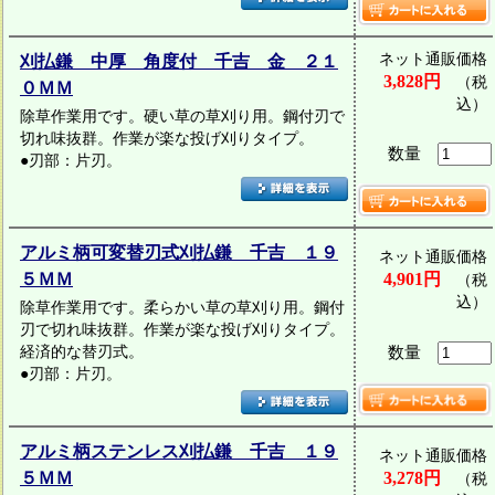
ネット通販価格
刈払鎌 中厚 角度付 千吉 金 ２１
3,828円
（税
０ＭＭ
込）
除草作業用です。硬い草の草刈り用。鋼付刃で
切れ味抜群。作業が楽な投げ刈りタイプ。
数量
●刃部：片刃。
アルミ柄可変替刃式刈払鎌 千吉 １９
ネット通販価格
５ＭＭ
4,901円
（税
込）
除草作業用です。柔らかい草の草刈り用。鋼付
刃で切れ味抜群。作業が楽な投げ刈りタイプ。
経済的な替刃式。
数量
●刃部：片刃。
アルミ柄ステンレス刈払鎌 千吉 １９
ネット通販価格
５ＭＭ
3,278円
（税