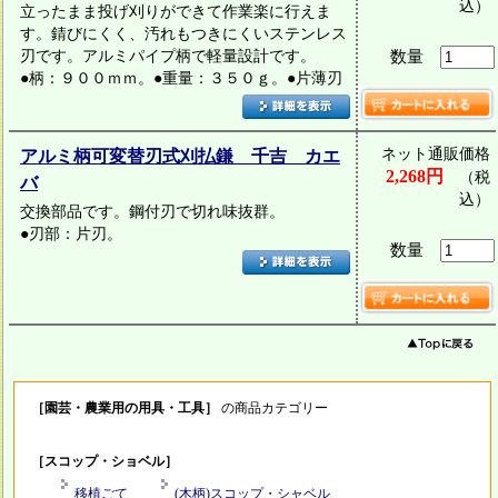
込）
立ったまま投げ刈りができて作業楽に行えま
す。錆びにくく、汚れもつきにくいステンレス
刃です。アルミパイプ柄で軽量設計です。
数量
●柄：９００ｍｍ。●重量：３５０ｇ。●片薄刃
ネット通販価格
アルミ柄可変替刃式刈払鎌 千吉 カエ
2,268円
（税
バ
込）
交換部品です。鋼付刃で切れ味抜群。
●刃部：片刃。
数量
［園芸・農業用の用具・工具］
の商品カテゴリー
［スコップ・ショベル］
移植ごて
(木柄)スコップ・シャベル