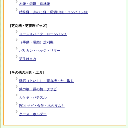
木鎌・鉈鎌・造林鎌
特殊鎌・きのこ鎌・縄切り鎌・コンバイン鎌
［芝刈機・芝管理グッズ］
ローンスパイク・ローンパンチ
（手動・電動）芝刈機
バリカン・ヘッジトリマー
芝生はさみ
［その他の用具・工具］
砥石（といし）・研ぎ機・ヤニ取り
鍬の柄・鎌の柄・クサビ
カケヤ・バチズル
PCクサビ・金矢・木の皮ムキ
ケース・ホルダー