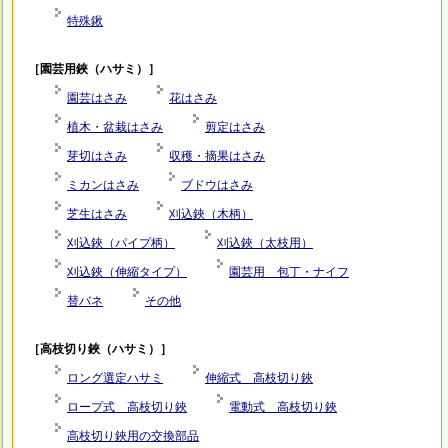
特殊鍬
［園芸用鋏（ハサミ）］
園芸はさみ
花はさみ
植木・盆栽はさみ
剪定はさみ
芽切はさみ
収穫・摘果はさみ
ミカンはさみ
ブドウはさみ
芝生はさみ
刈込鋏（木柄）
刈込鋏（パイプ柄）
刈込鋏（太枝用）
刈込鋏（伸縮タイプ）
園芸用 包丁・ナイフ
替バネ
その他
［高枝切り鋏（ハサミ）］
ロング選定ハサミ
伸縮式 高枝切り鋏
ロープ式 高枝切り鋏
電動式 高枝切り鋏
高枝切り鋏用の交換部品