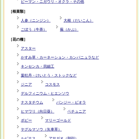
ピーマン・ニガウリ・オクラ・その他
［根菜類］
人参（ニンジン）
大根（だいこん）
ごぼう（牛蒡）
蕪（かぶ）
［花の種］
アスター
かすみ草・カーネーション・カンパニュラなど
キンセンカ・貝細工
葉牡丹・けいとう・ストックなど
ジニア
コスモス
デルフィニウム・ヒエンソウ
ナスタチウム
パンジー・ビオラ
ヒマワリ（向日葵）
ペチュニア
ポピー
マリーゴールド
ヤグルマソウ（矢車草）
ルピナス
アサガオ（朝顔）