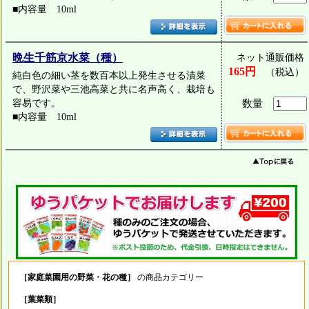
■内容量 10ml
晩生千筋京水菜（種）
ネット通販価格
165円
（税込）
純白色の細い茎を数百本以上発生させる漬菜
で、野沢菜や三池高菜と共に名声高く、栽培も
容易です。
数量
■内容量 10ml
［家庭菜園用の野菜・花の種］
の商品カテゴリー
［葉菜類］