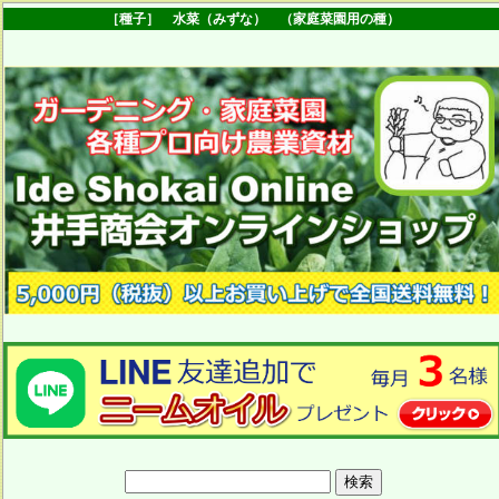
［種子］ 水菜（みずな） （家庭菜園用の種）