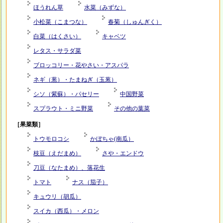
ほうれん草
水菜（みずな）
小松菜（こまつな）
春菊（しゅんぎく）
白菜（はくさい）
キャベツ
レタス・サラダ菜
ブロッコリー・花やさい・アスパラ
ネギ（葱）・たまねぎ（玉葱）
シソ（紫蘇）・パセリー
中国野菜
スプラウト・ミニ野菜
その他の葉菜
［果菜類］
トウモロコシ
かぼちゃ(南瓜）
枝豆（えだまめ）
さや・エンドウ
刀豆（なたまめ）、落花生
トマト
ナス（茄子）
キュウリ（胡瓜）
スイカ（西瓜）・メロン