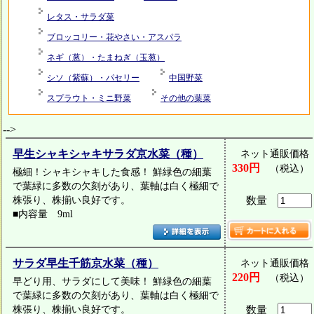
レタス・サラダ菜
ブロッコリー・花やさい・アスパラ
ネギ（葱）・たまねぎ（玉葱）
シソ（紫蘇）・パセリー
中国野菜
スプラウト・ミニ野菜
その他の葉菜
-->
早生シャキシャキサラダ京水菜（種）
ネット通販価格
330円
（税込）
極細！シャキシャキした食感！ 鮮緑色の細葉
で葉緑に多数の欠刻があり、葉軸は白く極細で
株張り、株揃い良好です。
数量
■内容量 9ml
サラダ早生千筋京水菜（種）
ネット通販価格
220円
（税込）
早どり用、サラダにして美味！ 鮮緑色の細葉
で葉緑に多数の欠刻があり、葉軸は白く極細で
株張り、株揃い良好です。
数量