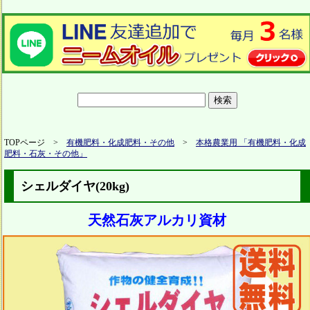
TOPページ >
有機肥料・化成肥料・その他
>
本格農業用 「有機肥料・化成
肥料・石灰・その他」
シェルダイヤ(20kg)
天然石灰アルカリ資材