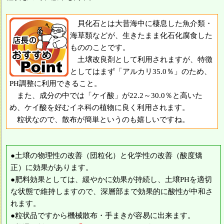
貝化石とは大昔海中に棲息した魚介類・
海草類などが、生きたまま化石化腐食した
もののことです。
土壌改良剤として利用されますが、特徴
としてはまず「アルカリ35.0％」のため、
PH調整に利用できること。
また、成分の中では「ケイ酸」が22.2～30.0％と高いた
め、ケイ酸を好むイネ科の植物に良く利用されます。
粒状なので、散布が簡単というのも嬉しいですね。
●土壌の物理性の改善（団粒化）と化学性の改善（酸度矯
正）に効果があります。
●肥料効果としては、緩やかに効果が持続し、土壌PHを適切
な状態で維持しますので、深層部まで効果的に酸性が中和さ
れます。
●粒状品ですから機械散布・手まきが容易に出来ます。