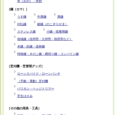
斧（おの）・木割
［鎌（カマ）］
うす鎌
中厚鎌
厚鎌
刈払鎌
鋸鎌（のこぎりがま）
ステンレス鎌
小鎌・収穫用鎌
地域鎌（信州型・九州型・秋田型など）
木鎌・鉈鎌・造林鎌
特殊鎌・きのこ鎌・縄切り鎌・コンバイン鎌
［芝刈機・芝管理グッズ］
ローンスパイク・ローンパンチ
（手動・電動）芝刈機
バリカン・ヘッジトリマー
芝生はさみ
［その他の用具・工具］