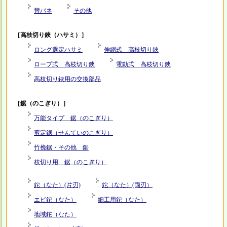
替バネ
その他
［高枝切り鋏（ハサミ）］
ロング選定ハサミ
伸縮式 高枝切り鋏
ロープ式 高枝切り鋏
電動式 高枝切り鋏
高枝切り鋏用の交換部品
［鋸（のこぎり）］
万能タイプ 鋸（のこぎり）
剪定鋸（せんていのこぎり）
竹挽鋸・その他 鋸
枝切り用 鋸（のこぎり）
鉈（なた）(片刃)
鉈（なた）(両刃）
エビ鉈（なた）
細工用鉈（なた）
地域鉈（なた）