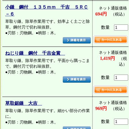
小鎌 鋼付 １３５ｍｍ 千吉 ＳＲＣ
ネット通販価格
－６
694円
（税込）
草取り鎌。除草作業用です。効率よく土ごと除
草。鋼付刃で切れ味抜群。
数量
●刃部：刃物鋼。●柄部：木。
ネット通販価格
ねじり鎌 鋼付 千吉金賞
1,419円
（税
草取り鎌。除草作業用です。平面から隅っこま
込）
で。鋼付刃で切れ味抜群。
●刃部：刃物鋼。●柄部：木。
数量
ネット通販価格
草取鋸鎌 大吉
969円
（税込）
草取り鎌。除草作業用です。細かい部分の作業
に。
数量
●刃部：刃物鋼。●柄部：木。