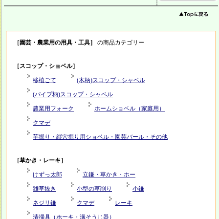
［園芸・農業用の用具・工具］
の商品カテゴリー
［スコップ・ショベル］
移植ごて
(木柄)スコップ・シャベル
(パイプ柄)スコップ・シャベル
農業用フォーク
ホームショベル（家庭用）
クマデ
芋掘り・縦穴掘り用ショベル・園芸バール・その他
［草かき・レーキ］
けずっ太郎
立鎌・草かき・ホー
雑草抜き
小型の草削り
小鎌
ネジリ鎌
クマデ
レーキ
清掃具（ホーキ・溝そうじ器）