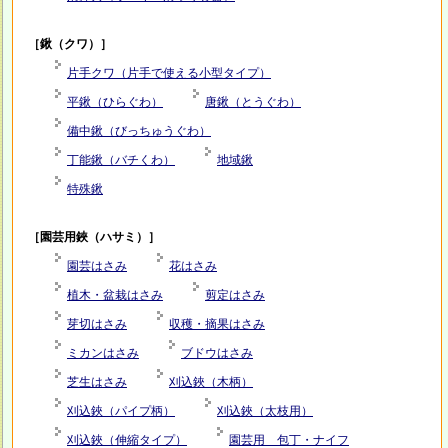
［鍬（クワ）］
片手クワ（片手で使える小型タイプ）
平鍬（ひらぐわ）
唐鍬（とうぐわ）
備中鍬（びっちゅうぐわ）
丁能鍬（バチくわ）
地域鍬
特殊鍬
［園芸用鋏（ハサミ）］
園芸はさみ
花はさみ
植木・盆栽はさみ
剪定はさみ
芽切はさみ
収穫・摘果はさみ
ミカンはさみ
ブドウはさみ
芝生はさみ
刈込鋏（木柄）
刈込鋏（パイプ柄）
刈込鋏（太枝用）
刈込鋏（伸縮タイプ）
園芸用 包丁・ナイフ