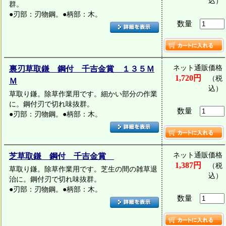
込）
群。
●刃部：刃物鋼。●柄部：木。
数量
ネット通販価格
裏刃草取鎌 鋼付 千吉金賞 １３５Ｍ
1,720円
（税
Ｍ
込）
草取り鎌。除草作業用です。細かい部分の作業
に。鋼付刃で切れ味抜群。
数量
●刃部：刃物鋼。●柄部：木。
ネット通販価格
芝草取鎌 鋼付 千吉金賞
1,387円
（税
草取り鎌。除草作業用です。芝生の間の雑草退
込）
治に。鋼付刃で切れ味抜群。
●刃部：刃物鋼。●柄部：木。
数量