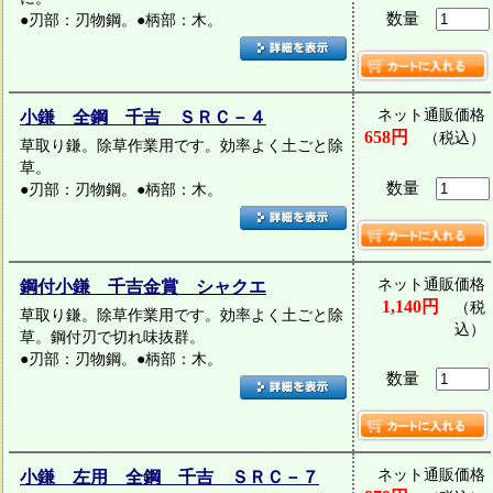
数量
●刃部：刃物鋼。●柄部：木。
ネット通販価格
小鎌 全鋼 千吉 ＳＲＣ－４
658円
（税込）
草取り鎌。除草作業用です。効率よく土ごと除
草。
数量
●刃部：刃物鋼。●柄部：木。
ネット通販価格
鋼付小鎌 千吉金賞 シャクエ
1,140円
（税
草取り鎌。除草作業用です。効率よく土ごと除
込）
草。鋼付刃で切れ味抜群。
●刃部：刃物鋼。●柄部：木。
数量
ネット通販価格
小鎌 左用 全鋼 千吉 ＳＲＣ－７