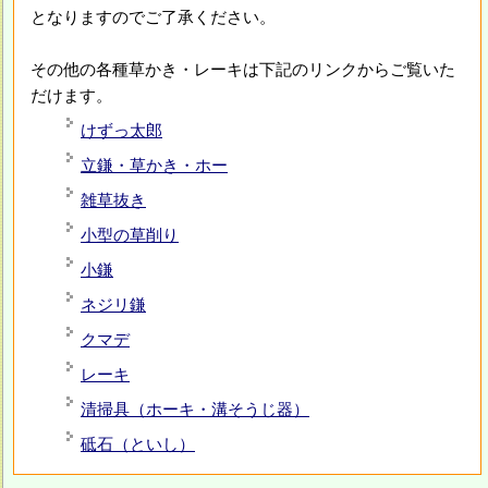
となりますのでご了承ください。
その他の各種草かき・レーキは下記のリンクからご覧いた
だけます。
けずっ太郎
立鎌・草かき・ホー
雑草抜き
小型の草削り
小鎌
ネジリ鎌
クマデ
レーキ
清掃具（ホーキ・溝そうじ器）
砥石（といし）