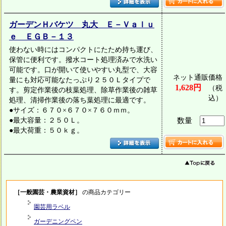
ガーデンＨバケツ 丸大 Ｅ－Ｖａｌｕ
ｅ ＥＧＢ－１３
使わない時にはコンパクトにたため持ち運び、
保管に便利です。撥水コート処理済みで水洗い
可能です。口が開いて使いやすい丸型で、大容
ネット通販価格
量にも対応可能なたっぷり２５０Ｌタイプで
1,628円
（税
す。剪定作業後の枝葉処理、除草作業後の雑草
込）
処理、清掃作業後の落ち葉処理に最適です。
●サイズ：６７０×６７０×７６０ｍｍ。
●最大容量：２５０Ｌ。
数量
●最大荷重：５０ｋｇ。
［一般園芸・農業資材］
の商品カテゴリー
園芸用ラベル
ガーデニングペン