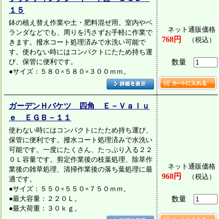
１５
鉢の植え替え作業や土・肥料混ぜ用。室内やベ
ネット通販価格
ランダなどでも、周りを汚さずお手軽に作業で
768円
（税込）
きます。撥水コート処理済みで水洗い可能で
す。使わない時にはコンパクトにたため持ち運
び、保管に便利です。
数量
●サイズ：５８０×５８０×３００ｍｍ。
ガーデンＨバケツ 四角 Ｅ－Ｖａｌｕ
ｅ ＥＧＢ－１１
使わない時にはコンパクトにたため持ち運び、
保管に便利です。撥水コート処理済みで水洗い
可能です。一度にたくさん、たっぷり入る２２
０Ｌ容量です。剪定作業後の枝葉処理、除草作
ネット通販価格
業後の雑草処理、清掃作業後の落ち葉処理に最
968円
（税込）
適です。
●サイズ：５５０×５５０×７５０ｍｍ。
●最大容量：２２０Ｌ。
数量
●最大荷重：３０ｋｇ。