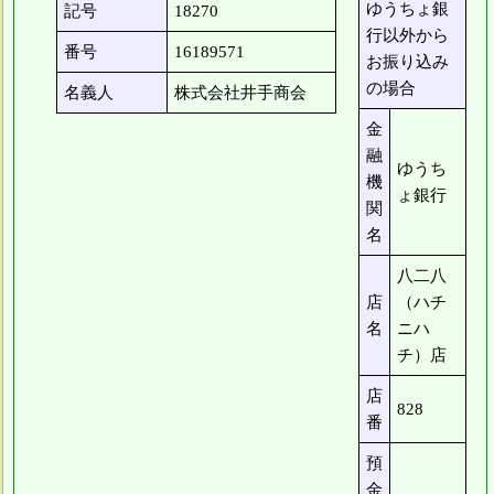
ゆうちょ銀
記号
18270
行以外から
番号
16189571
お振り込み
の場合
名義人
株式会社井手商会
金
融
ゆうち
機
ょ銀行
関
名
八二八
店
（ハチ
名
ニハ
チ）店
店
828
番
預
金