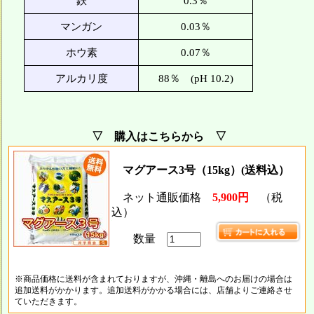
鉄
0.3％
マンガン
0.03％
ホウ素
0.07％
アルカリ度
88％ (pH 10.2)
▽ 購入はこちらから ▽
マグアース3号（15kg）(送料込）
ネット通販価格
5,900円
（税
込）
数量
※商品価格に送料が含まれておりますが、沖縄・離島へのお届けの場合は
追加送料がかかります。追加送料がかかる場合には、店舗よりご連絡させ
ていただきます。