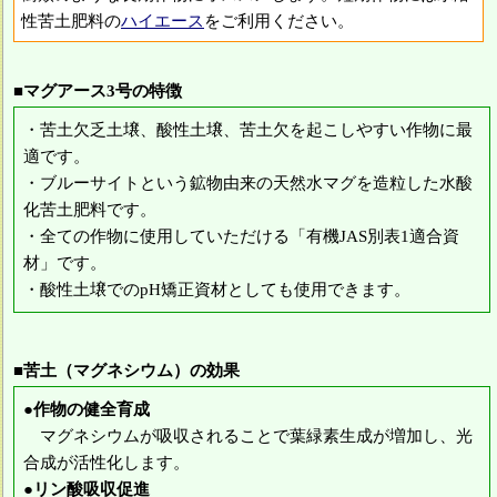
性苦土肥料の
ハイエース
をご利用ください。
■マグアース3号の特徴
・苦土欠乏土壌、酸性土壌、苦土欠を起こしやすい作物に最
適です。
・ブルーサイトという鉱物由来の天然水マグを造粒した水酸
化苦土肥料です。
・全ての作物に使用していただける「有機JAS別表1適合資
材」です。
・酸性土壌でのpH矯正資材としても使用できます。
■苦土（マグネシウム）の効果
●作物の健全育成
マグネシウムが吸収されることで葉緑素生成が増加し、光
合成が活性化します。
●リン酸吸収促進