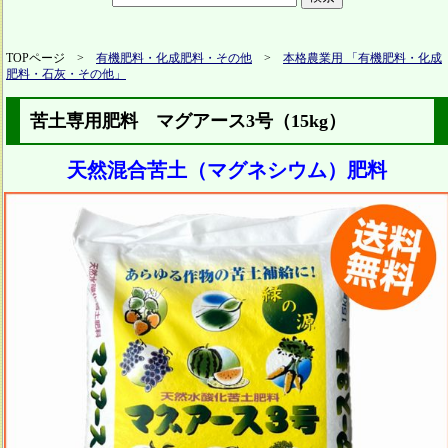
TOPページ >
有機肥料・化成肥料・その他
>
本格農業用 「有機肥料・化成
肥料・石灰・その他」
苦土専用肥料 マグアース3号（15kg）
天然混合苦土（マグネシウム）肥料