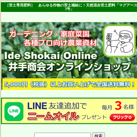
［苦土専用肥料］ あらゆる作物の苦土補給に！天然混合苦土肥料「マグアー
3号」