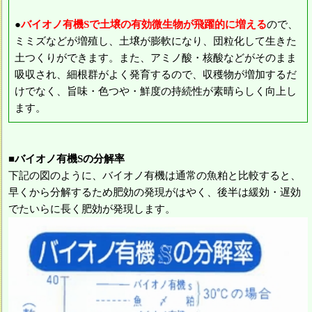
●
バイオノ有機Sで土壌の有効微生物が飛躍的に増える
ので、
ミミズなどが増殖し、土壌が膨軟になり、団粒化して生きた
土つくりができます。また、アミノ酸・核酸などがそのまま
吸収され、細根群がよく発育するので、収穫物が増加するだ
けでなく、旨味・色つや・鮮度の持続性が素晴らしく向上し
ます。
■バイオノ有機Sの分解率
下記の図のように、バイオノ有機は通常の魚粕と比較すると、
早くから分解するため肥効の発現がはやく、後半は緩効・遅効
でたいらに長く肥効が発現します。