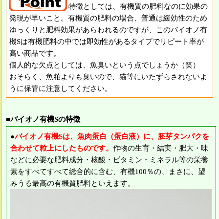
特徴としては、有機質の肥料なのに効果の
発現が早いこと。有機質の肥料の場合、普通は緩効性のため
ゆっくりと肥料効果があらわれるのですが、このバイオノ有
機Sは有機肥料の中では即効性があるタイプでリピート率が
高い商品です。
個人的な欠点としては、魚臭いという点でしょうか（笑）
おそらく、魚粕よりも臭いので、猫等にいたずらされないよ
うに保管に注意してください。
■バイオノ有機Sの特徴
●
バイオノ有機Sは、魚肉蛋白（蛋白液）に、胚芽タンパクを
合わせて粒上にしたものです。
作物の生育・結実・肥大・味
などに必要な肥料成分・核酸・ビタミン・ミネラル等の栄養
素をすべてすべて総合的に含む、有機100％の、まさに、望
みうる最高の有機質肥料といえます。