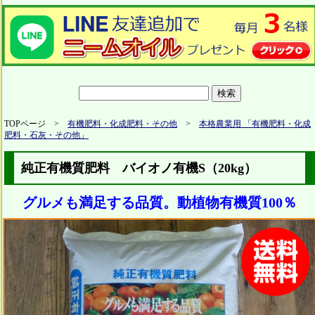
TOPページ >
有機肥料・化成肥料・その他
>
本格農業用 「有機肥料・化成
肥料・石灰・その他」
純正有機質肥料 バイオノ有機S（20kg）
グルメも満足する品質。動植物有機質100％