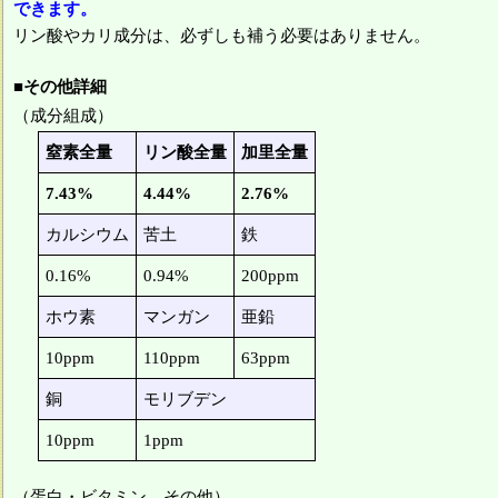
できます。
リン酸やカリ成分は、必ずしも補う必要はありません。
■その他詳細
（成分組成）
窒素全量
リン酸全量
加里全量
7.43%
4.44%
2.76%
カルシウム
苦土
鉄
0.16%
0.94%
200ppm
ホウ素
マンガン
亜鉛
10ppm
110ppm
63ppm
銅
モリブデン
10ppm
1ppm
（蛋白・ビタミン その他）