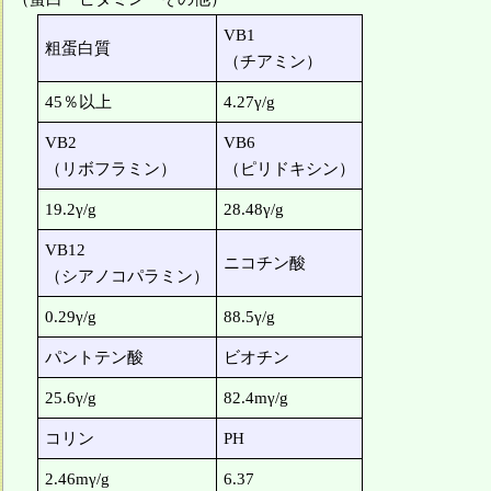
VB1
粗蛋白質
（チアミン）
45％以上
4.27γ/g
VB2
VB6
（リボフラミン）
（ピリドキシン）
19.2γ/g
28.48γ/g
VB12
ニコチン酸
（シアノコパラミン）
0.29γ/g
88.5γ/g
パントテン酸
ビオチン
25.6γ/g
82.4mγ/g
コリン
PH
2.46mγ/g
6.37