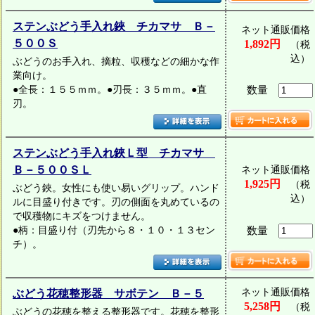
ステンぶどう手入れ鋏 チカマサ Ｂ－
ネット通販価格
５００Ｓ
1,892円
（税
込）
ぶどうのお手入れ、摘粒、収穫などの細かな作
業向け。
●全長：１５５ｍｍ。●刃長：３５ｍｍ。●直
数量
刃。
ステンぶどう手入れ鋏Ｌ型 チカマサ
Ｂ－５００ＳＬ
ネット通販価格
1,925円
（税
ぶどう鋏。女性にも使い易いグリップ。ハンド
込）
ルに目盛り付きです。刃の側面を丸めているの
で収穫物にキズをつけません。
●柄：目盛り付（刃先から８・１０・１３セン
数量
チ）。
ネット通販価格
ぶどう花穂整形器 サボテン Ｂ－５
5,258円
（税
ぶどうの花穂を整える整形器です。花穂を整形