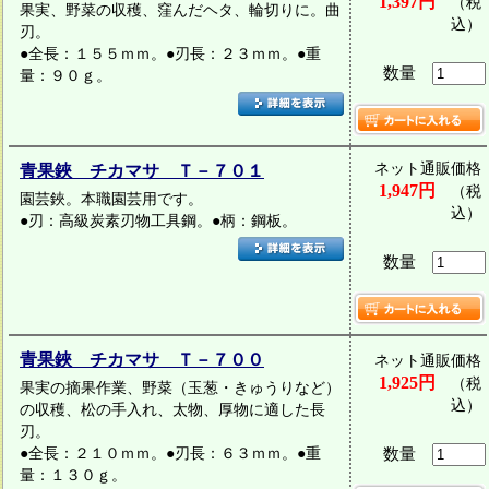
1,397円
（税
果実、野菜の収穫、窪んだヘタ、輪切りに。曲
込）
刃。
●全長：１５５ｍｍ。●刃長：２３ｍｍ。●重
数量
量：９０ｇ。
ネット通販価格
青果鋏 チカマサ Ｔ－７０１
1,947円
（税
園芸鋏。本職園芸用です。
込）
●刃：高級炭素刃物工具鋼。●柄：鋼板。
数量
青果鋏 チカマサ Ｔ－７００
ネット通販価格
1,925円
（税
果実の摘果作業、野菜（玉葱・きゅうりなど）
込）
の収穫、松の手入れ、太物、厚物に適した長
刃。
●全長：２１０ｍｍ。●刃長：６３ｍｍ。●重
数量
量：１３０ｇ。