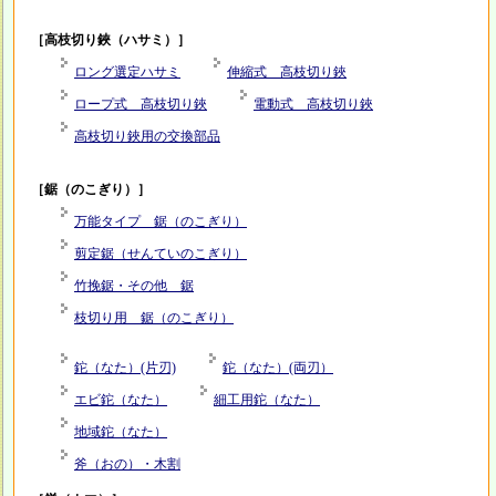
［高枝切り鋏（ハサミ）］
ロング選定ハサミ
伸縮式 高枝切り鋏
ロープ式 高枝切り鋏
電動式 高枝切り鋏
高枝切り鋏用の交換部品
［鋸（のこぎり）］
万能タイプ 鋸（のこぎり）
剪定鋸（せんていのこぎり）
竹挽鋸・その他 鋸
枝切り用 鋸（のこぎり）
鉈（なた）(片刃)
鉈（なた）(両刃）
エビ鉈（なた）
細工用鉈（なた）
地域鉈（なた）
斧（おの）・木割