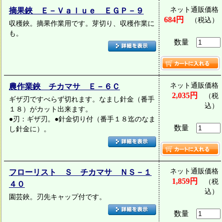
ネット通販価格
摘果鋏 Ｅ－Ｖａｌｕｅ ＥＧＰ－９
684円
（税込）
収穫鋏。摘果作業用です。芽切り、収穫作業に
も。
数量
ネット通販価格
農作業鋏 チカマサ Ｅ－６Ｃ
2,035円
（税
ギザ刃ですべらず切れます。なまし針金（番手
込）
１８）がカット出来ます。
●刃：ギザ刃。●針金切り付（番手１８迄のなま
数量
し針金に）。
ネット通販価格
フローリスト Ｓ チカマサ ＮＳ－１
1,859円
（税
４０
込）
園芸鋏。刃先キャップ付です。
数量