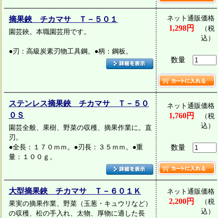
ネット通販価格
摘果鋏 チカマサ Ｔ－５０１
1,298円
（税
園芸鋏。本職園芸用です。
込）
●刃：高級炭素刃物工具鋼。●柄：鋼板。
数量
ステンレス摘果鋏 チカマサ Ｔ－５０
ネット通販価格
０Ｓ
1,760円
（税
込）
園芸全般、果樹、野菜の収穫、摘果作業に。直
刃。
●全長：１７０ｍｍ。●刃長：３５ｍｍ。●重
数量
量：１００ｇ。
大型摘果鋏 チカマサ Ｔ－６０１Ｋ
ネット通販価格
2,200円
（税
果実の摘果作業、野菜（玉葱・キュウリなど）
込）
の収穫、松の手入れ、太物、厚物に適した長