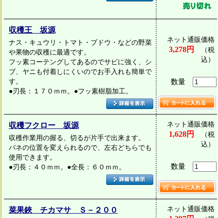
収穫王 坂源
ネット通販価格
ナス・キュウリ・トマト・ブドウ・などの野菜
3,278円
（税
や果物の収穫に最適です。
込）
フッ素コーテングしてあるのでサビに強く、シ
ブ、ヤニも付着しにくいのでお手入れも簡単で
す。
数量
●刃長：１７０ｍｍ。●フッ素樹脂加工。
ネット通販価格
収穫フクロー 坂源
1,628円
（税
収穫作業用の握る、切るが片手で出来ます。
込）
バネの位置を変えられるので、左右どちらでも
使用できます。
数量
●刃長：４０ｍｍ。●全長：６０ｍｍ。
ネット通販価格
菜果鋏 チカマサ Ｓ－２００