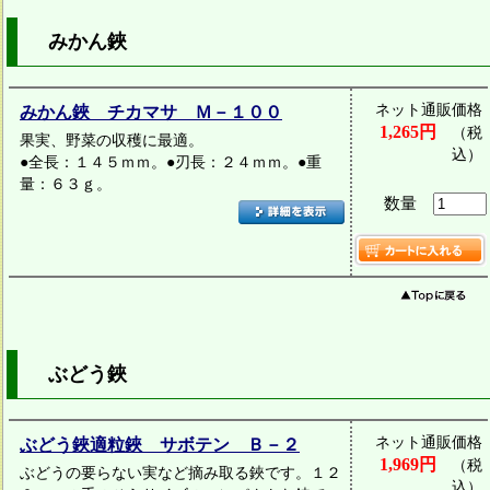
みかん鋏
ネット通販価格
みかん鋏 チカマサ Ｍ－１００
1,265円
（税
果実、野菜の収穫に最適。
込）
●全長：１４５ｍｍ。●刃長：２４ｍｍ。●重
量：６３ｇ。
数量
ぶどう鋏
ネット通販価格
ぶどう鋏適粒鋏 サボテン Ｂ－２
1,969円
（税
ぶどうの要らない実など摘み取る鋏です。１２
込）