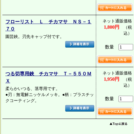
ネット通販価格
フローリスト Ｌ チカマサ ＮＳ－１
1,800円
（税
７０
込）
園芸鋏。刃先キャップ付です。
数量
ネット通販価格
つる切専用鋏 チカマサ Ｔ－５５０Ｍ
1,950円
（税
Ｘ
込）
柔らかいつる、茎専用です。
●刃：無電解ニッケルメッキ。●柄：プラスチッ
数量
クコーティング。