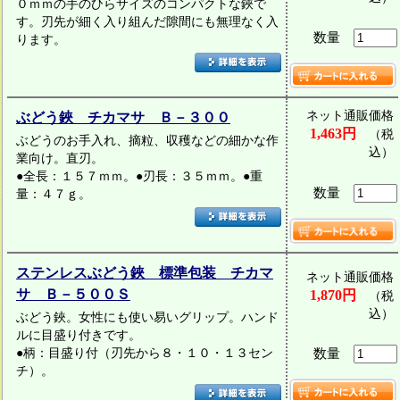
０ｍｍの手のひらサイズのコンパクトな鋏で
す。刃先が細く入り組んだ隙間にも無理なく入
数量
ります。
ネット通販価格
ぶどう鋏 チカマサ Ｂ－３００
1,463円
（税
ぶどうのお手入れ、摘粒、収穫などの細かな作
込）
業向け。直刃。
●全長：１５７ｍｍ。●刃長：３５ｍｍ。●重
数量
量：４７ｇ。
ステンレスぶどう鋏 標準包装 チカマ
ネット通販価格
サ Ｂ－５００Ｓ
1,870円
（税
込）
ぶどう鋏。女性にも使い易いグリップ。ハンド
ルに目盛り付きです。
●柄：目盛り付（刃先から８・１０・１３セン
数量
チ）。