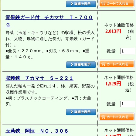
青果鋏ガード付 チカマサ Ｔ－７００
Ｇ
ネット通販価格
2,013円
（税
野菜（玉葱・キュウリなど）の収穫、松の手入
込）
れ、太物、厚物に適した長刃。青果鋏（ガード
付）。
●全長：２２０ｍｍ。●刃長：６３ｍｍ。●重
数量
量：１４０ｇ。
ネット通販価格
収穫鋏 チカマサ Ｓ－２２１
1,529円
（税
窪んだ軸も一発で切れます。柿、果実、野菜の
込）
収穫作業用です。
●柄：プラスチックコーティング。●刃：大曲
数量
刃。
ネット通販価格
玉葱鋏 岡恒 ＮＯ．３０６