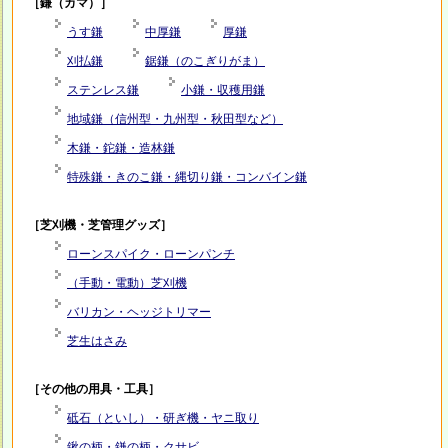
［鎌（カマ）］
うす鎌
中厚鎌
厚鎌
刈払鎌
鋸鎌（のこぎりがま）
ステンレス鎌
小鎌・収穫用鎌
地域鎌（信州型・九州型・秋田型など）
木鎌・鉈鎌・造林鎌
特殊鎌・きのこ鎌・縄切り鎌・コンバイン鎌
［芝刈機・芝管理グッズ］
ローンスパイク・ローンパンチ
（手動・電動）芝刈機
バリカン・ヘッジトリマー
芝生はさみ
［その他の用具・工具］
砥石（といし）・研ぎ機・ヤニ取り
鍬の柄・鎌の柄・クサビ