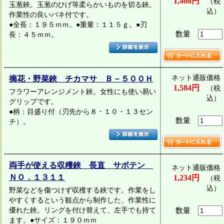
1,408円
（税
玉葱鋏。玉葱のひげ等柔らかいものを切る鋏。
込）
作業性の良いバネ付です。
●全長：１９５ｍｍ。●重量：１１５ｇ。●刃
数量
長：４５ｍｍ。
ネット通販価格
摘花・野菜鋏 チカマサ Ｂ－５００Ｈ
1,584円
（税
フラワーアレンジメント鋏。女性にも使い易い
込）
グリップです。
●柄：目盛り付（刃先から８・１０・１３セン
数量
チ）。
両手が使える収穫鋏 長直 サボテン
ネット通販価格
ＮＯ．１３１１
1,234円
（税
込）
野菜などを傷つけず収穫する鋏です。作業をし
やすくするという観点から制作した、作業性に
優れた鋏。リングを付け替えて、左手でも持て
数量
ます。●サイズ：１９０ｍｍ