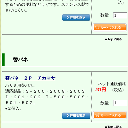
込）
するための便利などうぐです。ステンレス製で
さびにくい。
数量
替バネ
替バネ ２Ｐ チカマサ
ネット通販価格
ハサミ用替バネ。
231円
（税込）
適応製品：Ｓ－２００・２００Ｇ・２００Ｓ
Ｄ・２０１・２０２、Ｔ－５００・５００Ｓ・
５０１・５０２。
数量
●２個入。