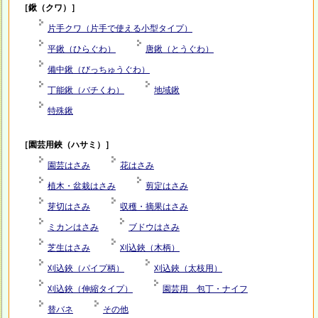
［鍬（クワ）］
片手クワ（片手で使える小型タイプ）
平鍬（ひらぐわ）
唐鍬（とうぐわ）
備中鍬（びっちゅうぐわ）
丁能鍬（バチくわ）
地域鍬
特殊鍬
［園芸用鋏（ハサミ）］
園芸はさみ
花はさみ
植木・盆栽はさみ
剪定はさみ
芽切はさみ
収穫・摘果はさみ
ミカンはさみ
ブドウはさみ
芝生はさみ
刈込鋏（木柄）
刈込鋏（パイプ柄）
刈込鋏（太枝用）
刈込鋏（伸縮タイプ）
園芸用 包丁・ナイフ
替バネ
その他