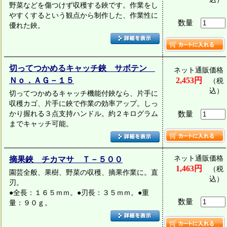
野菜などを傷つけず収穫する鋏です。作業をし
やすくするという観点から制作した、作業性に
数量
優れた鋏。
切ってつかめるキャッチ鋏 サボテン
ネット通販価格
Ｎｏ．ＡＧ－１５
2,453円
（税
込）
切ってつかめるキャッチ機能付鋏なら、片手に
収穫カゴ、片手に鋏で作業の効率アップ。しっ
かり握れる３点支持ハンドル。約２キログラム
数量
までキャッチ可能。
ネット通販価格
摘果鋏 チカマサ Ｔ－５００
1,463円
（税
園芸全般、果樹、野菜の収穫、摘果作業に。直
込）
刃。
●全長：１６５ｍｍ。●刃長：３５ｍｍ。●重
数量
量：９０ｇ。