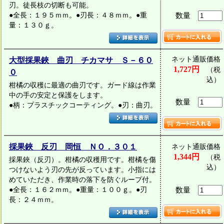
刃。徒長枝の切断も可能。
●全長：１９５ｍｍ。●刃長：４８ｍｍ。●重
数量
量：１３０ｇ。
ネット通販価格
大型採果鋏 曲刃 チカマサ Ｓ－６０
1,727円
（税
０
込）
柑橘の収穫に最適の曲刃です。ガード線は作業
中の手の安定と保護をします。
数量
●柄：プラスチックコーティング。●刃：曲刃。
採果鋏 反刃 岡恒 ＮＯ．３０１
ネット通販価格
1,344円
（税
採果鋏（反刃）。柑橘の収穫用です。柑橘を傷
込）
つけないよう刃の先が反っています。小指には
めていただき、作業時の落下を防ぐループ付。
●全長：１６２ｍｍ。●重量：１００ｇ。●刃
数量
長：２４ｍｍ。