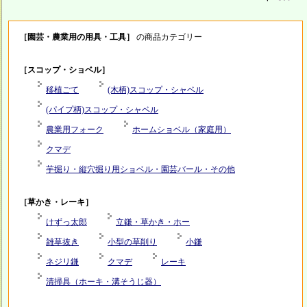
［園芸・農業用の用具・工具］
の商品カテゴリー
［スコップ・ショベル］
移植ごて
(木柄)スコップ・シャベル
(パイプ柄)スコップ・シャベル
農業用フォーク
ホームショベル（家庭用）
クマデ
芋掘り・縦穴掘り用ショベル・園芸バール・その他
［草かき・レーキ］
けずっ太郎
立鎌・草かき・ホー
雑草抜き
小型の草削り
小鎌
ネジリ鎌
クマデ
レーキ
清掃具（ホーキ・溝そうじ器）