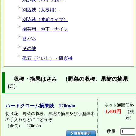
刈込鋏（パイプ柄）
刈込鋏（太枝用）
刈込鋏（伸縮タイプ）
園芸用 包丁・ナイフ
替バネ
その他
砥石（といし）・研ぎ機
収穫・摘果はさみ （野菜の収穫、果樹の摘果
に）
ネット通販価格
ハードクローム摘果鋏 170m/m
1,404円
（税
切り花、野菜の収穫、果樹の摘果及び小型鉢木
込）
の手入れなどににどうぞ。
（全長） 170m/m
数量