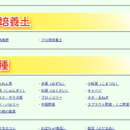
熟堆肥
・
プロ用培養土
うれん草
・
水菜（みずな）
・
小松菜（こまつな）
菊（しゅんぎく）
・
白菜（はくさい）
・
キャベツ
タス・サラダ菜
・
ブロッコリー
・
ネギ・玉ねぎ
ソ・パセリー
・
中国野菜
・
スプラウト野菜・ミニ野菜
の他の葉菜
ウモロコシ
・
かぼちゃ(南瓜）
・
枝豆（えだまめ）