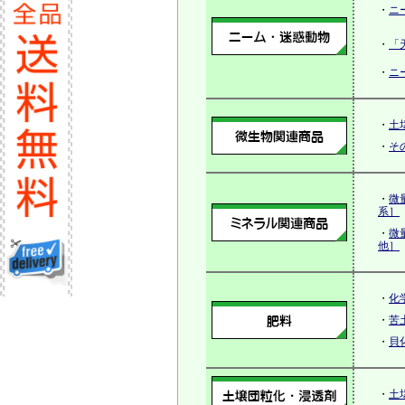
・
ニ
・
「
・
ニ
・
土
・
そ
・
微
系］
・
微
他］
・
化
・
苦
・
貝
・
土