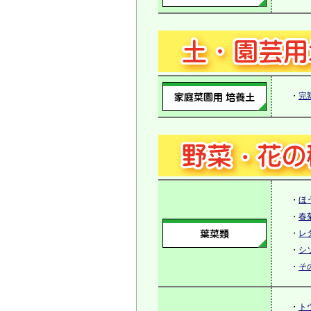
・
完
・
ほ
・
春
・
レ
・
シ
・
そ
・
ト