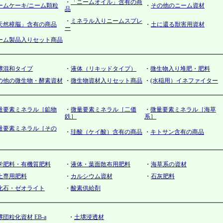
・
「ニームオイル」含有の商
ームケーキ/ニーム顆粒
・
その他のニーム資材
品
・
ミネラル入りニームスプレ
天然樟脳」含有の商品
・
土に還る獣害用資材
ー
ーム製品入りセット商品
壌混和タイプ
・
液体（リキッドタイプ）
・
微生物入り堆肥・肥料
の他の微生物・酵素資材
・
微生物資材入りセット商品
・
(水稲用）イネファイター
量要素ミネラル［鉱物
・
微量要素ミネラル［二価
・
微量要素ミネラル［海草
鉄］
系］
量要素ミネラル［その
・
珪酸（ケイ酸）含有の商品
・
キトサン含有の商品
学肥料・有機質肥料
・
液体・葉面散布用肥料
・
海草系の資材
土専用肥料
・
カルシウム資材
・
石灰肥料
化石・ゼオライト
・
酸素供給剤
壌団粒化資材 EB-a
・
土壌浸透材