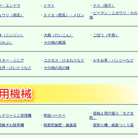
や・エンドウ
・
トマト
・
ナス（茄子）
・
ピーマン・ニガウリ・その
ュウリ（胡瓜）
・
スイカ（西瓜）・メロン
他
参（ニンジン）
・
大根（だいこん）
・
ごぼう（牛蒡）
（かぶ）
・
その他の根菜
スター・ジニア
・
コスモス・ひまわりなど
・
かすみ草・パンジーなど
牡丹・けいとうなど
・
その他の花の種
・
苗植え用穴掘り「モグ太
ッテリーミニ管理機
・
草焼バーナー
郎」
用株ぎわ除草機
・
簡易型施肥・施薬器
・
薪割り機・紙薪つくり器