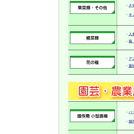
・
さ
・
キ
・
人
・
蕪
・
ア
・
葉
・
バ
・
畑