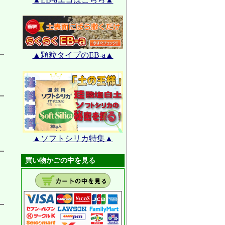
▲顆粒タイプのEB-a▲
▲ソフトシリカ特集▲
買い物かごの中を見る