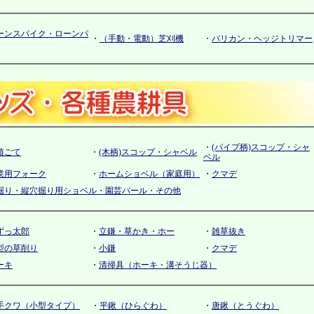
ーンスパイク・ローンパ
・
（手動・電動）芝刈機
・
バリカン・ヘッジトリマー
・
(パイプ柄)スコップ・シャ
植ごて
・
(木柄)スコップ・シャベル
ベル
業用フォーク
・
ホームショベル（家庭用）
・
クマデ
掘り・縦穴掘り用ショベル・園芸バール・その他
ずっ太郎
・
立鎌・草かき・ホー
・
雑草抜き
型の草削り
・
小鎌
・
クマデ
ーキ
・
清掃具（ホーキ・溝そうじ器）
手クワ（小型タイプ）
・
平鍬（ひらぐわ）
・
唐鍬（とうぐわ）