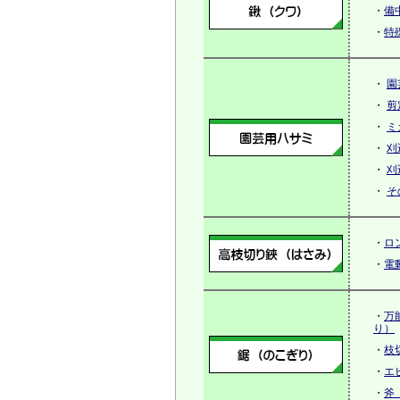
・
備
・
特
・
園
・
剪
・
ミ
・
刈
・
刈
・
そ
・
ロ
・
電
・
万
り）
・
枝
・
エ
・
斧