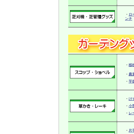
・
ロ
ンチ
・
移
・
農
・
芋
・
け
・
小
・
レ
・
片