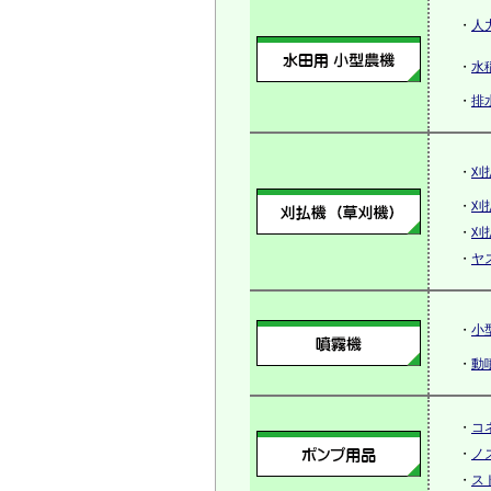
・
人
・
水
・
排
・
刈
・
刈
・
刈
・
ヤ
・
小
・
動
・
コ
・
ノ
・
ス