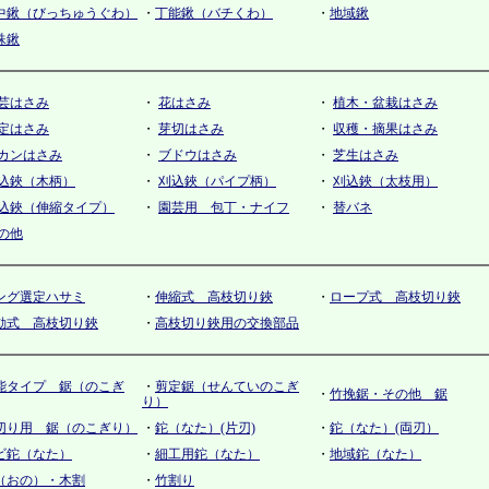
中鍬（びっちゅうぐわ）
・
丁能鍬（バチくわ）
・
地域鍬
殊鍬
芸はさみ
・
花はさみ
・
植木・盆栽はさみ
定はさみ
・
芽切はさみ
・
収穫・摘果はさみ
カンはさみ
・
ブドウはさみ
・
芝生はさみ
込鋏（木柄）
・
刈込鋏（パイプ柄）
・
刈込鋏（太枝用）
込鋏（伸縮タイプ）
・
園芸用 包丁・ナイフ
・
替バネ
の他
ング選定ハサミ
・
伸縮式 高枝切り鋏
・
ロープ式 高枝切り鋏
動式 高枝切り鋏
・
高枝切り鋏用の交換部品
能タイプ 鋸（のこぎ
・
剪定鋸（せんていのこぎ
・
竹挽鋸・その他 鋸
り）
切り用 鋸（のこぎり）
・
鉈（なた）(片刃)
・
鉈（なた）(両刃）
ビ鉈（なた）
・
細工用鉈（なた）
・
地域鉈（なた）
（おの）・木割
・
竹割り