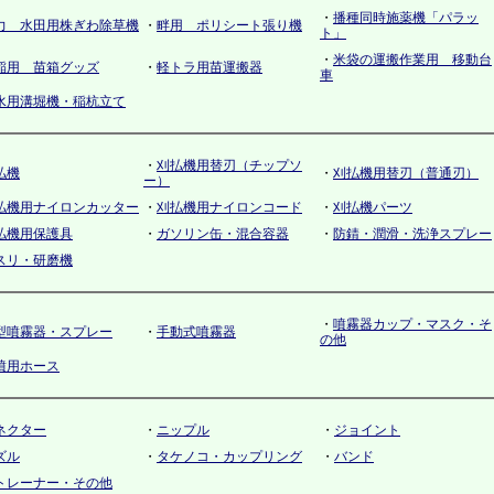
・
播種同時施薬機「パラッ
力 水田用株ぎわ除草機
・
畔用 ポリシート張り機
ト」
・
米袋の運搬作業用 移動台
稲用 苗箱グッズ
・
軽トラ用苗運搬器
車
水用溝堀機・稲杭立て
・
刈払機用替刃（チップソ
払機
・
刈払機用替刃（普通刃）
ー）
払機用ナイロンカッター
・
刈払機用ナイロンコード
・
刈払機パーツ
払機用保護具
・
ガソリン缶・混合容器
・
防錆・潤滑・洗浄スプレー
スリ・研磨機
・
噴霧器カップ・マスク・そ
型噴霧器・スプレー
・
手動式噴霧器
の他
噴用ホース
ネクター
・
ニップル
・
ジョイント
ズル
・
タケノコ・カップリング
・
バンド
トレーナー・その他