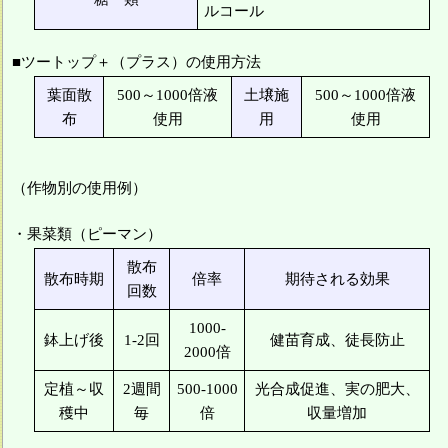
ルコール
■ツートップ＋（プラス）の使用方法
葉面散
500～1000倍液
土壌施
500～1000倍液
布
使用
用
使用
（作物別の使用例）
・果菜類（ピーマン）
散布
散布時期
倍率
期待される効果
回数
1000-
鉢上げ後
1-2回
健苗育成、徒長防止
2000倍
定植～収
2週間
500-1000
光合成促進、実の肥大、
穫中
毎
倍
収量増加