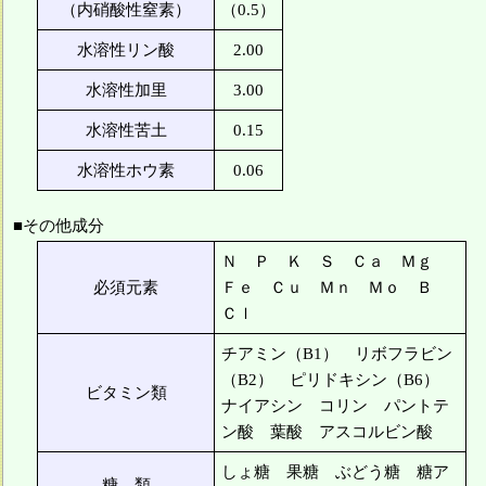
（内硝酸性窒素）
（0.5）
水溶性リン酸
2.00
水溶性加里
3.00
水溶性苦土
0.15
水溶性ホウ素
0.06
■その他成分
Ｎ Ｐ Ｋ Ｓ Ｃａ Ｍｇ
必須元素
Ｆｅ Ｃｕ Ｍｎ Ｍｏ Ｂ
Ｃｌ
チアミン（B1） リボフラビン
（B2） ピリドキシン（B6）
ビタミン類
ナイアシン コリン パントテ
ン酸 葉酸 アスコルビン酸
しょ糖 果糖 ぶどう糖 糖ア
糖 類