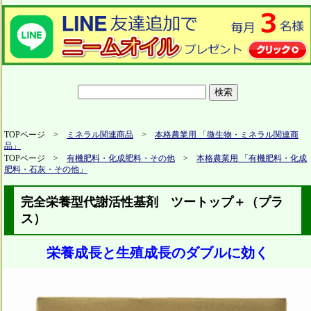
TOPページ >
ミネラル関連商品
>
本格農業用 「微生物・ミネラル関連商
品」
TOPページ >
有機肥料・化成肥料・その他
>
本格農業用 「有機肥料・化成
肥料・石灰・その他」
完全栄養型代謝活性基剤 ツートップ＋（プラ
ス）
栄養成長と生殖成長のダブルに効く