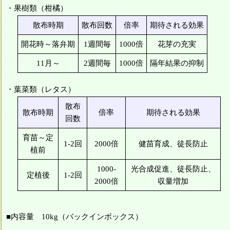
・果樹類（柑橘）
散布時期
散布回数
倍率
期待される効果
開花時～落弁期
1週間毎
1000倍
花芽の充実
11月～
2週間毎
1000倍
隔年結果の抑制
・葉菜類（レタス）
散布
散布時期
倍率
期待される効果
回数
育苗～定
1-2回
2000倍
健苗育成、徒長防止
植前
1000-
光合成促進、徒長防止、
定植後
1-2回
2000倍
収量増加
■内容量 10kg（バックインボックス）