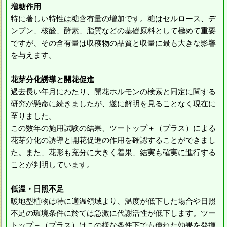
増糖作用
特に著しい特性は糖含有量の増加です。糖はセルロース、デ
ンプン、核酸、酵素、脂質などの基礎原料として極めて重要
ですが、その含有量は収穫物の品質と収量に最も大きな影響
を与えます。
花芽分化誘導と開花促進
過去長い年月にわたり、開花ホルモンの検索と同定に関する
研究が懸命に続きましたが、遂に解明を見ることなく現在に
至りました。
この数年の施用試験の結果、ツートップ＋（プラス）による
花芽分化の誘導と開花促進の作用を確認することができまし
た。また、花形も充分に大きく着果、結実も確実に進行する
ことが判明しています。
低温・日照不足
暖地型植物は特に適温領域より、温度が低下した場合や日照
不足の環境条件に於ては急激に代謝活性が低下します。ツー
トップ＋（プラス）はこの様な条件下でも優れた効果を発揮