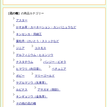
［花の種］
の商品カテゴリー
アスター
かすみ草・カーネーション・カンパニュラなど
キンセンカ・貝細工
葉牡丹・けいとう・ストックなど
ジニア
コスモス
デルフィニウム・ヒエンソウ
ナスタチウム
パンジー・ビオラ
ヒマワリ（向日葵）
ペチュニア
ポピー
マリーゴールド
ヤグルマソウ（矢車草）
ルピナス
アサガオ（朝顔）
キンギョソウ（金魚草）
その他の花の種