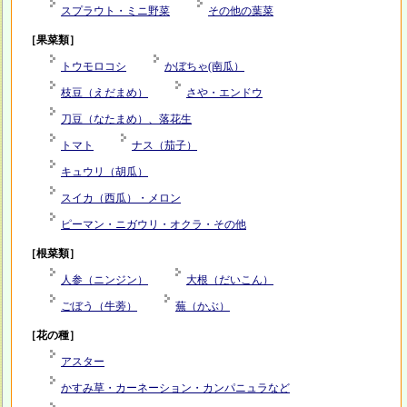
スプラウト・ミニ野菜
その他の葉菜
［果菜類］
トウモロコシ
かぼちゃ(南瓜）
枝豆（えだまめ）
さや・エンドウ
刀豆（なたまめ）、落花生
トマト
ナス（茄子）
キュウリ（胡瓜）
スイカ（西瓜）・メロン
ピーマン・ニガウリ・オクラ・その他
［根菜類］
人参（ニンジン）
大根（だいこん）
ごぼう（牛蒡）
蕪（かぶ）
［花の種］
アスター
かすみ草・カーネーション・カンパニュラなど