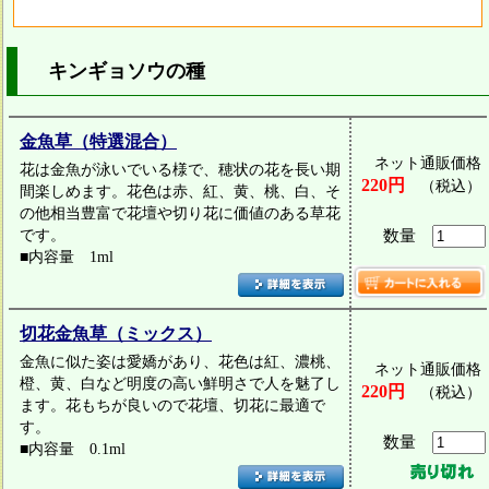
キンギョソウの種
金魚草（特選混合）
ネット通販価格
花は金魚が泳いでいる様で、穂状の花を長い期
220円
（税込）
間楽しめます。花色は赤、紅、黄、桃、白、そ
の他相当豊富で花壇や切り花に価値のある草花
です。
数量
■内容量 1ml
切花金魚草（ミックス）
金魚に似た姿は愛嬌があり、花色は紅、濃桃、
ネット通販価格
橙、黄、白など明度の高い鮮明さで人を魅了し
220円
（税込）
ます。花もちが良いので花壇、切花に最適で
す。
数量
■内容量 0.1ml