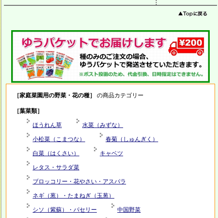
［家庭菜園用の野菜・花の種］
の商品カテゴリー
［葉菜類］
ほうれん草
水菜（みずな）
小松菜（こまつな）
春菊（しゅんぎく）
白菜（はくさい）
キャベツ
レタス・サラダ菜
ブロッコリー・花やさい・アスパラ
ネギ（葱）・たまねぎ（玉葱）
シソ（紫蘇）・パセリー
中国野菜