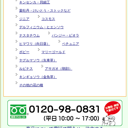
キンセンカ・貝細工
葉牡丹・けいとう・ストックなど
ジニア
コスモス
デルフィニウム・ヒエンソウ
ナスタチウム
パンジー・ビオラ
ヒマワリ（向日葵）
ペチュニア
ポピー
マリーゴールド
ヤグルマソウ（矢車草）
ルピナス
アサガオ（朝顔）
キンギョソウ（金魚草）
その他の花の種