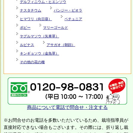
デルフィニウム・ヒエンソウ
ナスタチウム
パンジー・ビオラ
ヒマワリ（向日葵）
ペチュニア
ポピー
マリーゴールド
ヤグルマソウ（矢車草）
ルピナス
アサガオ（朝顔）
キンギョソウ（金魚草）
その他の花の種
商品について電話で問合せ・注文する
※お問合せのお電話を多数いただいているため、栽培指導員が
直接対応できない場合もございます。その際には、折り返し栽