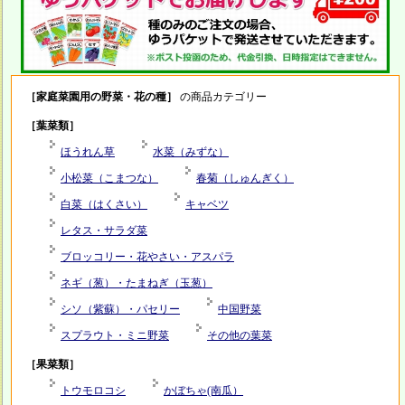
［家庭菜園用の野菜・花の種］
の商品カテゴリー
［葉菜類］
ほうれん草
水菜（みずな）
小松菜（こまつな）
春菊（しゅんぎく）
白菜（はくさい）
キャベツ
レタス・サラダ菜
ブロッコリー・花やさい・アスパラ
ネギ（葱）・たまねぎ（玉葱）
シソ（紫蘇）・パセリー
中国野菜
スプラウト・ミニ野菜
その他の葉菜
［果菜類］
トウモロコシ
かぼちゃ(南瓜）