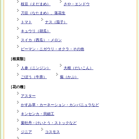
枝豆（えだまめ）
さや・エンドウ
刀豆（なたまめ）、落花生
トマト
ナス（茄子）
キュウリ（胡瓜）
スイカ（西瓜）・メロン
ピーマン・ニガウリ・オクラ・その他
［根菜類］
人参（ニンジン）
大根（だいこん）
ごぼう（牛蒡）
蕪（かぶ）
［花の種］
アスター
かすみ草・カーネーション・カンパニュラなど
キンセンカ・貝細工
葉牡丹・けいとう・ストックなど
ジニア
コスモス