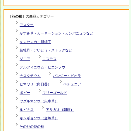
［花の種］
の商品カテゴリー
アスター
かすみ草・カーネーション・カンパニュラなど
キンセンカ・貝細工
葉牡丹・けいとう・ストックなど
ジニア
コスモス
デルフィニウム・ヒエンソウ
ナスタチウム
パンジー・ビオラ
ヒマワリ（向日葵）
ペチュニア
ポピー
マリーゴールド
ヤグルマソウ（矢車草）
ルピナス
アサガオ（朝顔）
キンギョソウ（金魚草）
その他の花の種