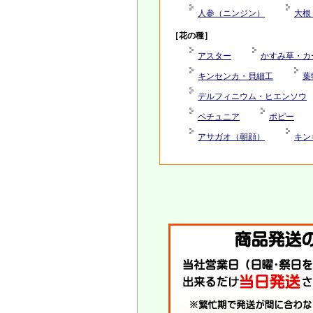
人参（ニンジン）
大根
［花の種］
アスター
かすみ草・カ
キンセンカ・貝細工
葉
デルフィニウム・ヒエンソウ
ペチュニア
ポピー
アサガオ（朝顔）
キン