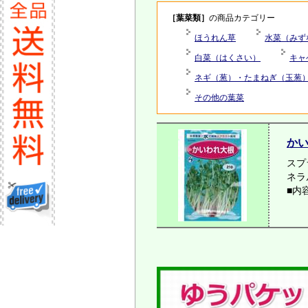
［葉菜類］
の商品カテゴリー
ほうれん草
水菜（みず
白菜（はくさい）
キャ
ネギ（葱）・たまねぎ（玉葱
その他の葉菜
か
スプ
ネラ
■内容