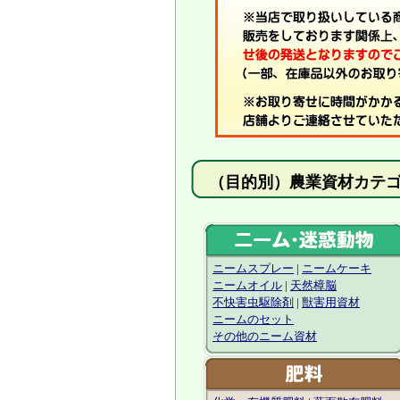
（目的別）農業資
ニームスプレー
|
ニームケーキ
ニームオイル
|
天然樟脳
不快害虫駆除剤
|
獣害用資材
ニームのセット
その他のニーム資材