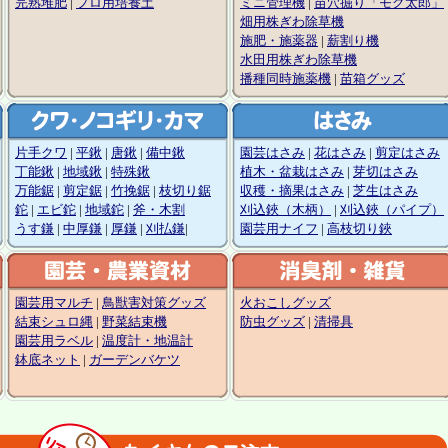
完熟堆肥
|
プロ用培養土
ミニ管理機
|
苗穴掘り「モグ太郎」
畑用株ぎわ除草機
施肥・施薬器
|
薪割り機
水田用株ぎわ除草機
播種同時施薬機
|
苗箱グッズ
片手クワ
|
平鍬
|
唐鍬
|
備中鍬
園芸はさみ
|
花はさみ
|
剪定はさみ
丁能鍬
|
地域鍬
|
特殊鍬
植木・盆栽はさみ
|
芽切はさみ
万能鋸
|
剪定鋸
|
竹挽鋸
|
枝切り鋸
収穫・摘果はさみ
|
芝生はさみ
鉈
|
エビ鉈
|
地域鉈
|
斧・木割
刈込鋏（木柄）
|
刈込鋏（パイプ）
うす鎌
|
中厚鎌
|
厚鎌
|
刈払鎌
|
園芸用ナイフ
|
高枝切り鋏
園芸用マルチ
|
鳥獣害対策グッズ
火おこしグッズ
結束シュロ縄
|
野菜結束機
防虫グッズ
|
清掃具
園芸用ラベル
|
温度計・地温計
鉢底ネット
|
ガーデンバケツ