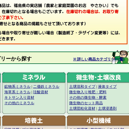
材カテゴリーから探す
※ 詳しい商品カテゴリー(一覧)
鉱物系ミネラル
|
二価鉄ミネラル
土壌混和タイプ
|
液体タイプ
海草系ミネラル
|
珪酸資材
微生物入り堆肥・肥料
キトサン入り資材
その他の微生物・酵素
その他のミネラル
微生物のセット商品
土壌団粒化資材
|
土壌浸透剤