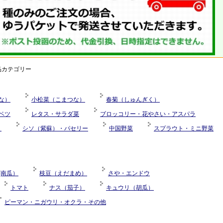
品カテゴリー
な）
小松菜（こまつな）
春菊（しゅんぎく）
ベツ
レタス・サラダ菜
ブロッコリー・花やさい・アスパラ
）
シソ（紫蘇）・パセリー
中国野菜
スプラウト・ミニ野菜
(南瓜）
枝豆（えだまめ）
さや・エンドウ
トマト
ナス（茄子）
キュウリ（胡瓜）
ピーマン・ニガウリ・オクラ・その他