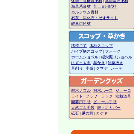
化学・有機質肥料
|
葉面散布肥料
海草系資材
|
苦土専用肥料
カルシウム資材
石灰・貝化石・ゼオライト
酸素供給材
移植ごて
|
木柄スコップ
パイプ柄スコップ
|
フォーク
ホームショベル
|
縦穴掘りショベル
けずっ太郎
|
草かき
|
雑草抜き
草削り
|
小鎌
|
クマデ
|
レーキ
散水ノズル
|
散水ホース
|
ジョーロ
ライト
|
フラワーラック
|
盆栽道具
園芸用手袋
|
ビニール手袋
天然ゴム手袋
|
腕・足カバー
砥石
|
鍬の柄
|
カケヤ