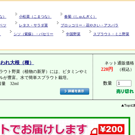
な）
小松菜（こまつな）
春菊（しゅんぎく）
ベツ
レタス・サラダ菜
ブロッコリー・花やさい・アスパラ
）
シソ（紫蘇）・パセリー
中国野菜
スプラウト・ミニ野菜
いわれ大根（種）
ネット通販価格
220円
（税込）
ラウト野菜（植物の新芽）には、ビタミンやミ
ルが豊富。水で簡単スプラウト栽培。
数量
量 32ml