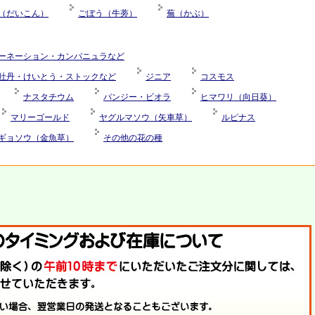
（だいこん）
ごぼう（牛蒡）
蕪（かぶ）
ーネーション・カンパニュラなど
牡丹・けいとう・ストックなど
ジニア
コスモス
ナスタチウム
パンジー・ビオラ
ヒマワリ（向日葵）
マリーゴールド
ヤグルマソウ（矢車草）
ルピナス
ギョソウ（金魚草）
その他の花の種