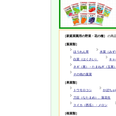
［家庭菜園用の野菜・花の種］
の商
［葉菜類］
ほうれん草
水菜（みず
白菜（はくさい）
キャ
ネギ（葱）・たまねぎ（玉葱
その他の葉菜
［果菜類］
トウモロコシ
かぼちゃ
刀豆（なたまめ）、落花生
スイカ（西瓜）・メロン
［根菜類］