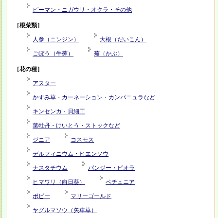
ピーマン・ニガウリ・オクラ・その他
［根菜類］
人参（ニンジン）
大根（だいこん）
ごぼう（牛蒡）
蕪（かぶ）
［花の種］
アスター
かすみ草・カーネーション・カンパニュラなど
キンセンカ・貝細工
葉牡丹・けいとう・ストックなど
ジニア
コスモス
デルフィニウム・ヒエンソウ
ナスタチウム
パンジー・ビオラ
ヒマワリ（向日葵）
ペチュニア
ポピー
マリーゴールド
ヤグルマソウ（矢車草）