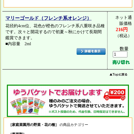
ネット通
マリーゴールド（フレンチ系オレンジ）
販価格
花径約4cm位、花色が橙色のフレンチ系八重咲き品種
216円
です。次々と開花するので初夏～秋にかけて長期間
（税込）
鑑賞できます。
■内容量 2ml
数量
［家庭菜園用の野菜・花の種］
の商品カテゴリー