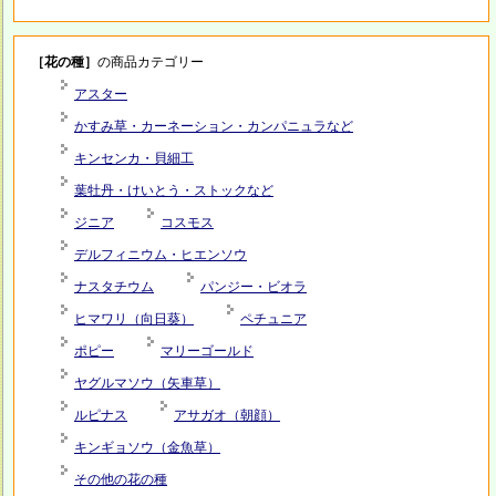
［花の種］
の商品カテゴリー
アスター
かすみ草・カーネーション・カンパニュラなど
キンセンカ・貝細工
葉牡丹・けいとう・ストックなど
ジニア
コスモス
デルフィニウム・ヒエンソウ
ナスタチウム
パンジー・ビオラ
ヒマワリ（向日葵）
ペチュニア
ポピー
マリーゴールド
ヤグルマソウ（矢車草）
ルピナス
アサガオ（朝顔）
キンギョソウ（金魚草）
その他の花の種