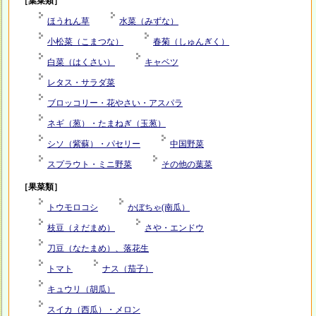
［葉菜類］
ほうれん草
水菜（みずな）
小松菜（こまつな）
春菊（しゅんぎく）
白菜（はくさい）
キャベツ
レタス・サラダ菜
ブロッコリー・花やさい・アスパラ
ネギ（葱）・たまねぎ（玉葱）
シソ（紫蘇）・パセリー
中国野菜
スプラウト・ミニ野菜
その他の葉菜
［果菜類］
トウモロコシ
かぼちゃ(南瓜）
枝豆（えだまめ）
さや・エンドウ
刀豆（なたまめ）、落花生
トマト
ナス（茄子）
キュウリ（胡瓜）
スイカ（西瓜）・メロン