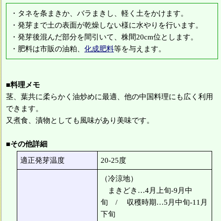
・タネを条まきか、バラまきし、軽く土をかけます。
・発芽まで土の表面が乾燥しない様に水やりを行います。
・発芽後混んだ部分を間引いて、株間20cm位とします。
・肥料は市販の油粕、
化成肥料
等を与えます。
■料理メモ
茎、葉共に柔らかく油炒めに最適、他の中国料理にも広く利用
できます。
又煮食、漬物としても風味があり美味です。
■その他詳細
適正発芽温度
20-25度
（冷涼地）
まきどき…4月上旬-9月中
旬 / 収穫時期…5月中旬-11月
下旬