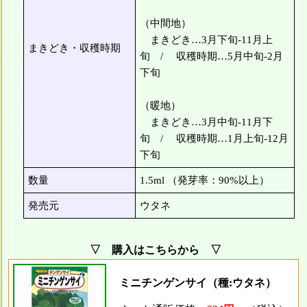
（中間地）
まきどき…3月下旬-11月上
まきどき・収穫時期
旬 / 収穫時期…5月中旬-2月
下旬
（暖地）
まきどき…3月中旬-11月下
旬 / 収穫時期…1月上旬-12月
下旬
数量
1.5ml （発芽率：90%以上）
発売元
ウタネ
▽ 購入はこちらから ▽
ミニチンゲンサイ（種:ウタネ）