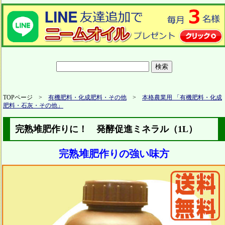
TOPページ >
有機肥料・化成肥料・その他
>
本格農業用 「有機肥料・化成
肥料・石灰・その他」
完熟堆肥作りに！ 発酵促進ミネラル（1L）
完熟堆肥作りの強い味方