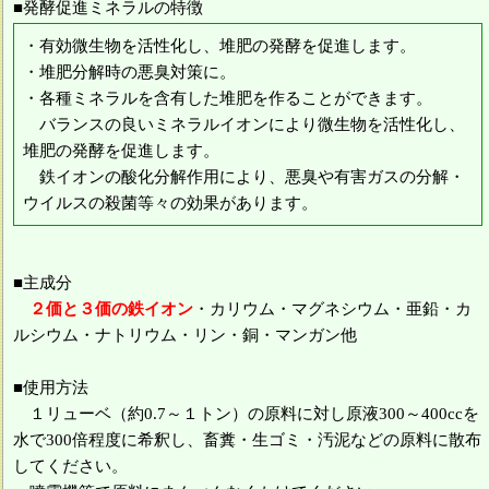
■発酵促進ミネラルの特徴
・有効微生物を活性化し、堆肥の発酵を促進します。
・堆肥分解時の悪臭対策に。
・各種ミネラルを含有した堆肥を作ることができます。
バランスの良いミネラルイオンにより微生物を活性化し、
堆肥の発酵を促進します。
鉄イオンの酸化分解作用により、悪臭や有害ガスの分解・
ウイルスの殺菌等々の効果があります。
■主成分
２価と３価の鉄イオン
・カリウム・マグネシウム・亜鉛・カ
ルシウム・ナトリウム・リン・銅・マンガン他
■使用方法
１リューベ（約0.7～１トン）の原料に対し原液300～400ccを
水で300倍程度に希釈し、畜糞・生ゴミ・汚泥などの原料に散布
してください。