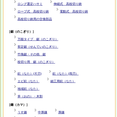
ロング選定ハサミ
伸縮式 高枝切り鋏
ロープ式 高枝切り鋏
電動式 高枝切り鋏
高枝切り鋏用の交換部品
［鋸（のこぎり）］
万能タイプ 鋸（のこぎり）
剪定鋸（せんていのこぎり）
竹挽鋸・その他 鋸
枝切り用 鋸（のこぎり）
鉈（なた）(片刃)
鉈（なた）(両刃）
エビ鉈（なた）
細工用鉈（なた）
地域鉈（なた）
斧（おの）・木割
［鎌（カマ）］
うす鎌
中厚鎌
厚鎌