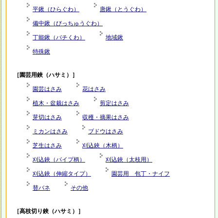
平鍬（ひらぐわ）
唐鍬（とうぐわ）
備中鍬（びっちゅうぐわ）
丁能鍬（バチくわ）
地域鍬
特殊鍬
［園芸用鋏（ハサミ）］
園芸はさみ
花はさみ
植木・盆栽はさみ
剪定はさみ
芽切はさみ
収穫・摘果はさみ
ミカンはさみ
ブドウはさみ
芝生はさみ
刈込鋏（木柄）
刈込鋏（パイプ柄）
刈込鋏（太枝用）
刈込鋏（伸縮タイプ）
園芸用 包丁・ナイフ
替バネ
その他
［高枝切り鋏（ハサミ）］