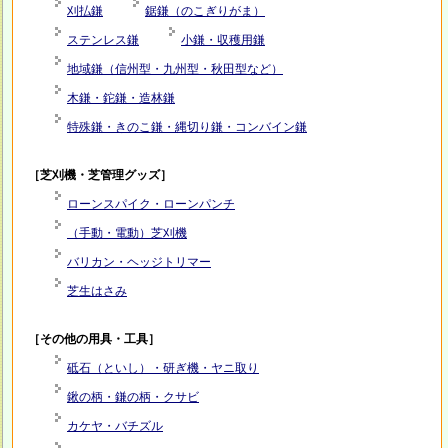
刈払鎌
鋸鎌（のこぎりがま）
ステンレス鎌
小鎌・収穫用鎌
地域鎌（信州型・九州型・秋田型など）
木鎌・鉈鎌・造林鎌
特殊鎌・きのこ鎌・縄切り鎌・コンバイン鎌
［芝刈機・芝管理グッズ］
ローンスパイク・ローンパンチ
（手動・電動）芝刈機
バリカン・ヘッジトリマー
芝生はさみ
［その他の用具・工具］
砥石（といし）・研ぎ機・ヤニ取り
鍬の柄・鎌の柄・クサビ
カケヤ・バチズル