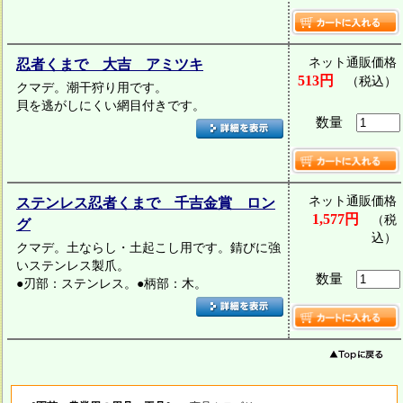
ネット通販価格
忍者くまで 大吉 アミツキ
513円
（税込）
クマデ。潮干狩り用です。
貝を逃がしにくい網目付きです。
数量
ネット通販価格
ステンレス忍者くまで 千吉金賞 ロン
1,577円
（税
グ
込）
クマデ。土ならし・土起こし用です。錆びに強
いステンレス製爪。
数量
●刃部：ステンレス。●柄部：木。