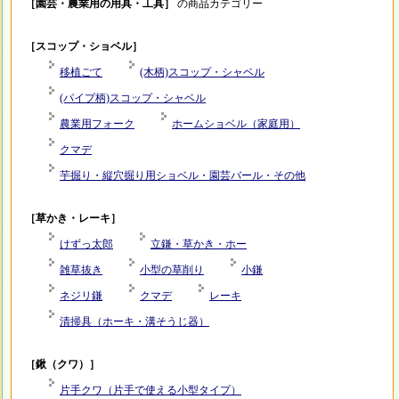
［園芸・農業用の用具・工具］
の商品カテゴリー
［スコップ・ショベル］
移植ごて
(木柄)スコップ・シャベル
(パイプ柄)スコップ・シャベル
農業用フォーク
ホームショベル（家庭用）
クマデ
芋掘り・縦穴掘り用ショベル・園芸バール・その他
［草かき・レーキ］
けずっ太郎
立鎌・草かき・ホー
雑草抜き
小型の草削り
小鎌
ネジリ鎌
クマデ
レーキ
清掃具（ホーキ・溝そうじ器）
［鍬（クワ）］
片手クワ（片手で使える小型タイプ）