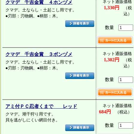
ネット通販価格
クマデ 千吉金賞 ４ホンヅメ
1,330円
（税
クマデ。土ならし・土起こし用です。
込）
●刃部：刃物鋼。●柄部：木。
数量
ネット通販価格
クマデ 千吉金賞 ３ボンヅメ
1,302円
（税
クマデ。土ならし・土起こし用です。
込）
●刃部：刃物鋼。●柄部：木。
数量
ネット通販価格
アミ付ＰＣ忍者くまで レッド
684円
（税込）
クマデ。潮干狩り用です。
貝を逃がしにくい網目付き。
数量