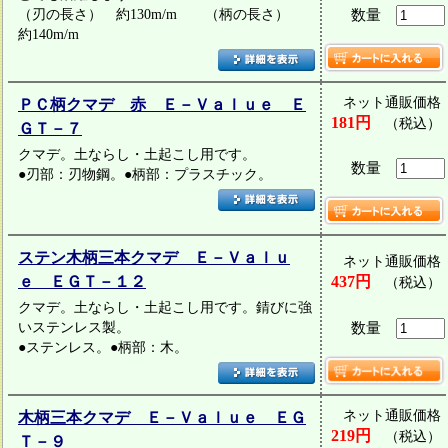
（刃の長さ） 約130m/m （柄の長さ）
数量
約140m/m
ネット通販価格
ＰＣ柄クマデ 赤 Ｅ－Ｖａｌｕｅ Ｅ
181円
（税込）
ＧＴ－７
クマデ。土ならし・土起こし用です。
数量
●刃部：刃物鋼。●柄部：プラスチック。
ステン木柄三本クマデ Ｅ－Ｖａｌｕ
ネット通販価格
ｅ ＥＧＴ－１２
437円
（税込）
クマデ。土ならし・土起こし用です。錆びに強
いステンレス製。
数量
●ステンレス。●柄部：木。
ネット通販価格
木柄三本クマデ Ｅ－Ｖａｌｕｅ ＥＧ
219円
（税込）
Ｔ－９