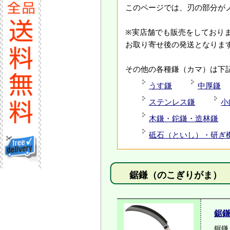
このページでは、刃の部分が
※実店舗でも販売をしており
お取り寄せ後の発送となりま
その他の各種鎌（カマ）は下
うす鎌
中厚鎌
ステンレス鎌
小
木鎌・鉈鎌・造林鎌
砥石（といし）・研ぎ
鋸鎌（のこぎりがま） 
鋸
鋸鎌