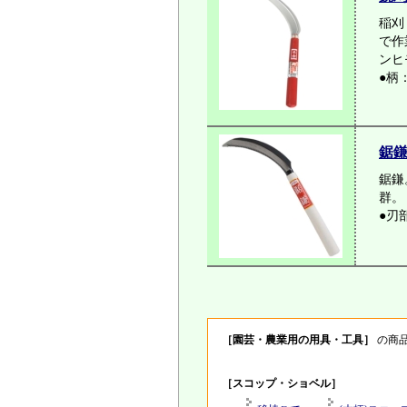
稲刈
で作
ンヒ
●柄
鋸
鋸鎌
群。
●刃
［園芸・農業用の用具・工具］
の商
［スコップ・ショベル］