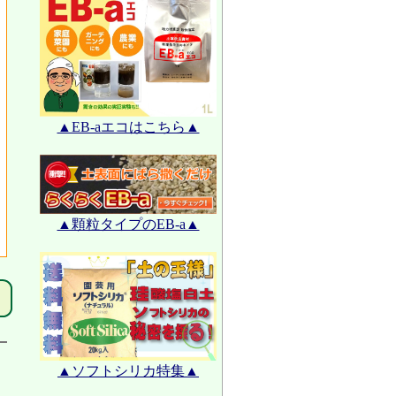
▲EB-aエコはこちら▲
▲顆粒タイプのEB-a▲
▲ソフトシリカ特集▲