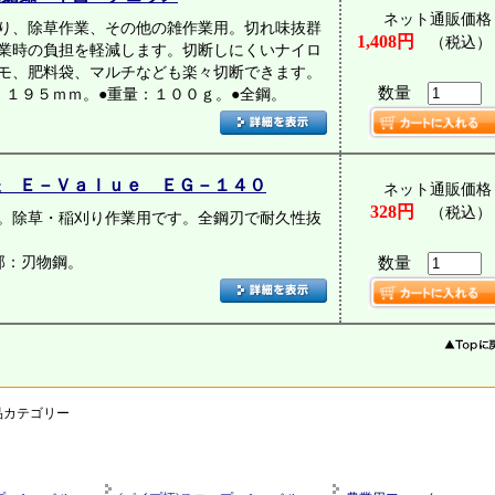
ネット通販価格
り、除草作業、その他の雑作業用。切れ味抜群
1,408円
（税込）
業時の負担を軽減します。切断しにくいナイロ
モ、肥料袋、マルチなども楽々切断できます。
数量
：１９５ｍｍ。●重量：１００ｇ。●全鋼。
鎌 Ｅ－Ｖａｌｕｅ ＥＧ－１４０
ネット通販価格
328円
（税込）
。除草・稲刈り作業用です。全鋼刃で耐久性抜
部：刃物鋼。
数量
品カテゴリー