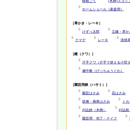
移植ごて
(木柄)スコ
ホームショベル（家庭用）
［草かき・レーキ］
けずっ太郎
立鎌・草か
クマデ
レーキ
清掃
［鍬（クワ）］
片手クワ（片手で使える小型
備中鍬（びっちゅうぐわ）
［園芸用鋏（ハサミ）］
園芸はさみ
花はさみ
収穫・摘果はさみ
ミカ
刈込鋏（木柄）
刈込鋏
園芸用 包丁・ナイフ