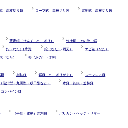
式 高枝切り鋏
ロープ式 高枝切り鋏
電動式 高枝切り鋏
剪定鋸（せんていのこぎり）
竹挽鋸・その他 鋸
鉈（なた）(片刃)
鉈（なた）(両刃）
エビ鉈（なた）
鉈（なた）
斧（おの）・木割
厚鎌
刈払鎌
鋸鎌（のこぎりがま）
ステンレス鎌
（信州型・九州型・秋田型など）
木鎌・鉈鎌・造林鎌
・コンバイン鎌
チ
（手動・電動）芝刈機
バリカン・ヘッジトリマー