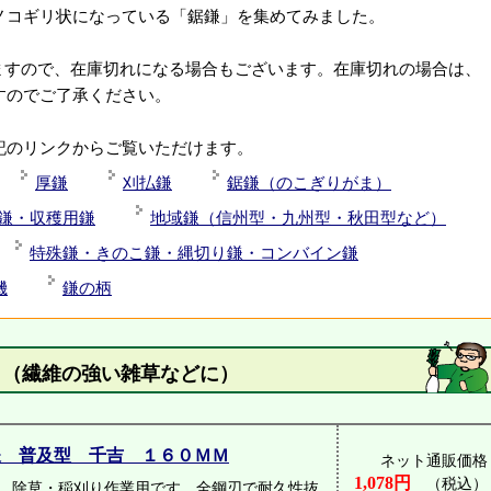
ノコギリ状になっている「鋸鎌」を集めてみました。
ますので、在庫切れになる場合もございます。在庫切れの場合は、
すのでご了承ください。
記のリンクからご覧いただけます。
厚鎌
刈払鎌
鋸鎌（のこぎりがま）
鎌・収穫用鎌
地域鎌（信州型・九州型・秋田型など）
特殊鎌・きのこ鎌・縄切り鎌・コンバイン鎌
機
鎌の柄
（繊維の強い雑草などに）
鎌 普及型 千吉 １６０ＭＭ
ネット通販価格
1,078円
（税込）
。除草・稲刈り作業用です。全鋼刃で耐久性抜