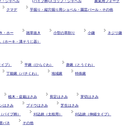
ップ・シャベル
(パイプ柄)スコップ・シャベル
農業用フォーク
クマデ
芋掘り・縦穴掘り用ショベル・園芸バール・その他
き・ホー
雑草抜き
小型の草削り
小鎌
ネジリ鎌
具（ホーキ・溝そうじ器）
タイプ）
平鍬（ひらぐわ）
唐鍬（とうぐわ）
丁能鍬（バチくわ）
地域鍬
特殊鍬
植木・盆栽はさみ
剪定はさみ
芽切はさみ
ンはさみ
ブドウはさみ
芝生はさみ
（パイプ柄）
刈込鋏（太枝用）
刈込鋏（伸縮タイプ）
替バネ
その他