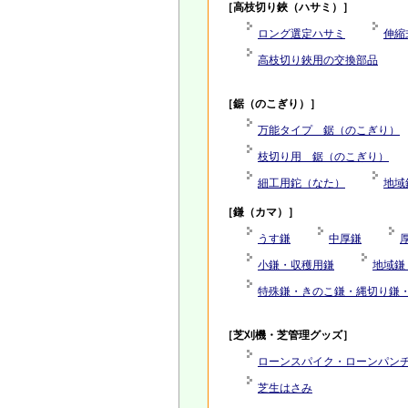
［高枝切り鋏（ハサミ）］
ロング選定ハサミ
伸縮
高枝切り鋏用の交換部品
［鋸（のこぎり）］
万能タイプ 鋸（のこぎり）
枝切り用 鋸（のこぎり）
細工用鉈（なた）
地域
［鎌（カマ）］
うす鎌
中厚鎌
小鎌・収穫用鎌
地域鎌
特殊鎌・きのこ鎌・縄切り鎌
［芝刈機・芝管理グッズ］
ローンスパイク・ローンパン
芝生はさみ