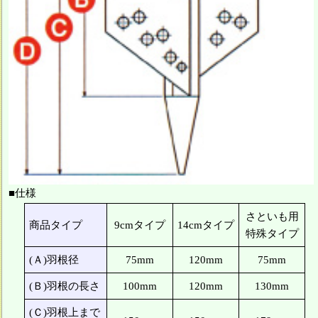
■仕様
さといも用
商品タイプ
9cmタイプ
14cmタイプ
特殊タイプ
(Ａ)羽根径
75mm
120mm
75mm
(Ｂ)羽根の長さ
100mm
120mm
130mm
(Ｃ)羽根上まで