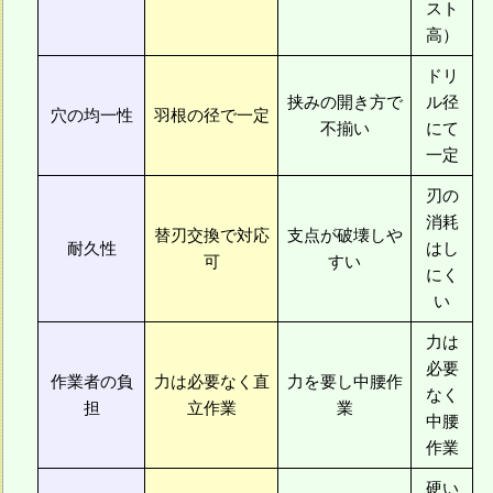
スト
高）
ドリ
挟みの開き方で
ル径
穴の均一性
羽根の径で一定
不揃い
にて
一定
刃の
消耗
替刃交換で対応
支点が破壊しや
耐久性
はし
可
すい
にく
い
力は
必要
作業者の負
力は必要なく直
力を要し中腰作
なく
担
立作業
業
中腰
作業
硬い