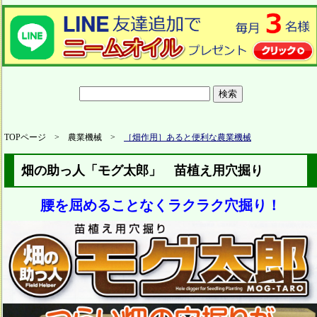
TOPページ > 農業機械 >
［畑作用］あると便利な農業機械
畑の助っ人「モグ太郎」 苗植え用穴掘り
腰を屈めることなくラクラク穴掘り！