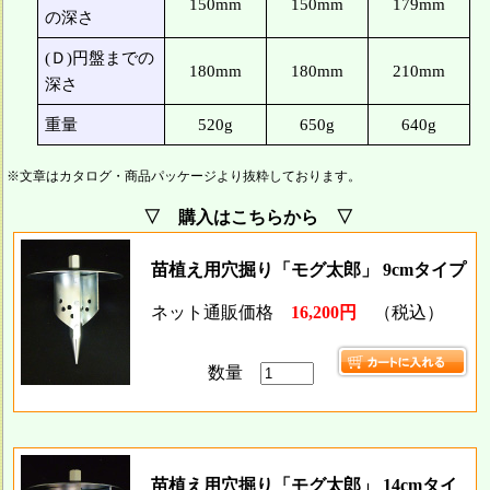
150mm
150mm
179mm
の深さ
(Ｄ)円盤までの
180mm
180mm
210mm
深さ
重量
520g
650g
640g
※文章はカタログ・商品パッケージより抜粋しております。
▽ 購入はこちらから ▽
苗植え用穴掘り「モグ太郎」 9cmタイプ
ネット通販価格
16,200円
（税込）
数量
苗植え用穴掘り「モグ太郎」 14cmタイ