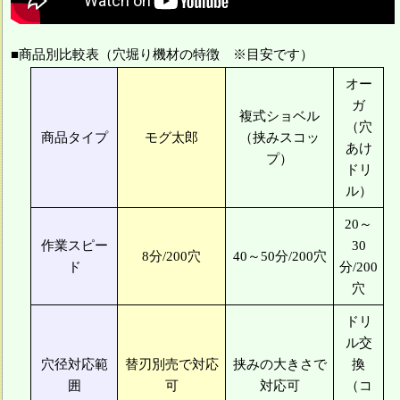
■商品別比較表（穴堀り機材の特徴 ※目安です）
オー
ガ
複式ショベル
（穴
商品タイプ
モグ太郎
（挟みスコッ
あけ
プ）
ドリ
ル）
20～
作業スピー
30
8分/200穴
40～50分/200穴
ド
分/200
穴
ドリ
ル交
穴径対応範
替刃別売で対応
挟みの大きさで
換
囲
可
対応可
（コ