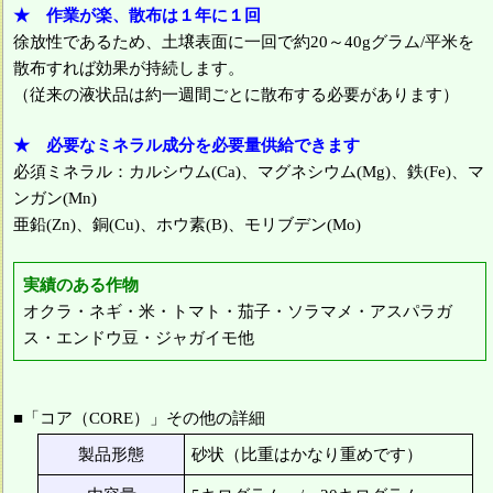
★ 作業が楽、散布は１年に１回
徐放性であるため、土壌表面に一回で約20～40gグラム/平米を
散布すれば効果が持続します。
（従来の液状品は約一週間ごとに散布する必要があります）
★ 必要なミネラル成分を必要量供給できます
必須ミネラル：カルシウム(Ca)、マグネシウム(Mg)、鉄(Fe)、マ
ンガン(Mn)
亜鉛(Zn)、銅(Cu)、ホウ素(B)、モリブデン(Mo)
実績のある作物
オクラ・ネギ・米・トマト・茄子・ソラマメ・アスパラガ
ス・エンドウ豆・ジャガイモ他
■「コア（CORE）」その他の詳細
製品形態
砂状（比重はかなり重めです）