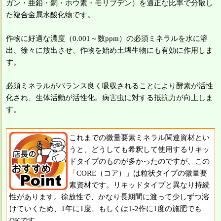
ガン・亜鉛・銅・ホウ素・モリブデン）を適正な比率で分散し
た複合金属水酸化物です。
作物に好適な濃度（0.001～数ppm）の必須ミネラルを水に溶
出、徐々に放出させ、作物を始め土壌生物にも有効に作用しま
す。
必須ミネラルがバランス良く吸収されることにより酵素が活性
化され、生体活動が活性化。病害虫に対する抵抗力が向上しま
す。
これまでの微量要素ミネラル関連資材とい
うと、どうしても希釈して使用するリキッ
ドタイプのものが多かったのですが、この
「CORE（コア）」は粒状タイプの微量要
素資材です。リキッドタイプと異なり持続
性があります。徐放性で、かなり長期間に渡って少しずつ溶
けていくため、1年に1度、もしくは1-2作に1度の施肥でも
OKです。