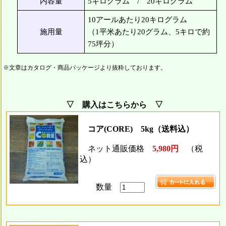
内容量
5キログラム / 20キログラム
10アールあたり20キログラム
施用量
（1平米あたり20グラム、5キロで約
75坪分）
※文章はカタログ・商品パッケージより抜粋しております。
▽ 購入はこちらから ▽
コア(CORE) 5kg（送料込）
ネット通販価格
5,980円
（税
込）
数量