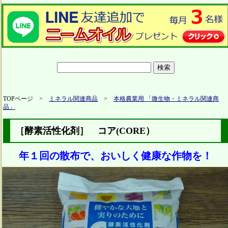
TOPページ >
ミネラル関連商品
>
本格農業用 「微生物・ミネラル関連商
品」
［酵素活性化剤］ コア(CORE）
年１回の散布で、おいしく健康な作物を！