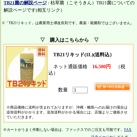
TB21菌の解説ページ
: 枯草菌（こそうきん）TB21菌についての
解説ページです(相互リンク）
※「TB21リキッド」は農業用土壌改良剤です。農薬・殺菌剤ではございません。
▽ 購入はこちらから ▽
TB21リキッド(1L)(送料込）
ネット通販価格
16,500円
（税
込）
数量
※商品価格に送料が含まれておりますが、沖縄・離島へのお届けの場合は
追加送料がかかります。追加送料がかかる場合には、店舗よりご連絡させ
ていただきます。
※カートがうまく作動しない場合は、ファックスでのご注文も可能です。
FAX