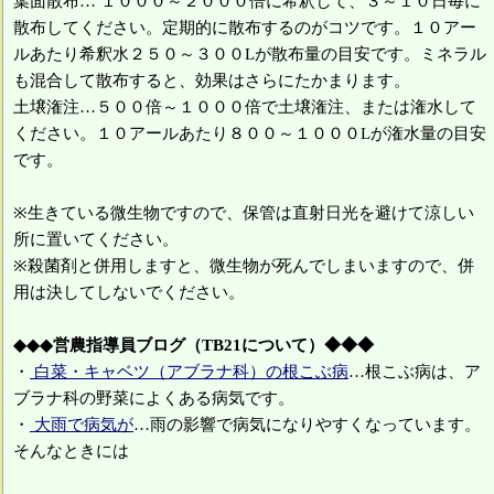
葉面散布… １０００～２０００倍に希釈して、３～１０日毎に
散布してください。定期的に散布するのがコツです。１０アー
ルあたり希釈水２５０～３００Lが散布量の目安です。ミネラル
も混合して散布すると、効果はさらにたかまります。
土壌潅注…５００倍～１０００倍で土壌潅注、または潅水して
ください。１０アールあたり８００～１０００Lが潅水量の目安
です。
※生きている微生物ですので、保管は直射日光を避けて涼しい
所に置いてください。
※殺菌剤と併用しますと、微生物が死んでしまいますので、併
用は決してしないでください。
◆◆◆営農指導員ブログ（TB21について）◆◆◆
・
白菜・キャベツ（アブラナ科）の根こぶ病
…根こぶ病は、ア
ブラナ科の野菜によくある病気です。
・
大雨で病気が
…雨の影響で病気になりやすくなっています。
そんなときには