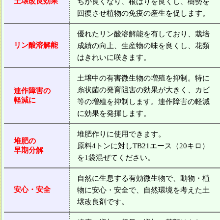
土壌改良効果
ちが良くなり、根はりを良くし、樹勢を
回復させ植物の免疫の産生を促します。
優れたリン酸溶解能を有しており、栽培
リン酸溶解能
成績の向上、生産物の味を良くし、花類
はきれいに咲きます。
土壌中の有害微生物の増殖を抑制。特に
糸状菌の発育阻害の効果が大きく、カビ
連作障害の
軽減に
等の増殖を抑制します。連作障害の軽減
に効果を発揮します。
堆肥作りに使用できます。
堆肥の
原料4トンに対しTB21エース（20キロ）
早期分解
を1袋混ぜてください。
自然に生息する有効微生物で、動物・植
安心・安全
物に安心・安全で、自然環境を考えた土
壌改良剤です。