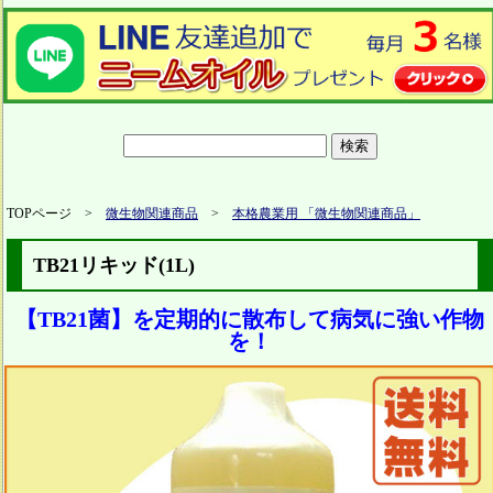
TOPページ >
微生物関連商品
>
本格農業用 「微生物関連商品」
TB21リキッド(1L)
【TB21菌】を定期的に散布して病気に強い作物
を！