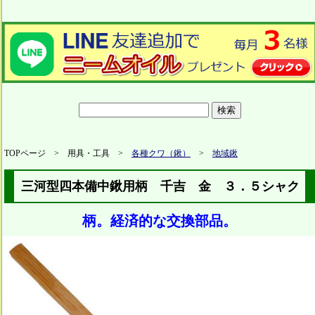
TOPページ > 用具・工具 >
各種クワ（鍬）
>
地域鍬
三河型四本備中鍬用柄 千吉 金 ３．５シャク
柄。経済的な交換部品。