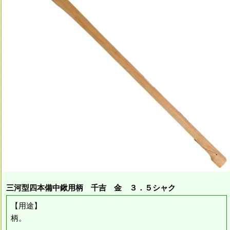
三河型四本備中鍬用柄 千吉 金 ３．５シャク
【用途】
柄。