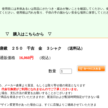
。使用前には本体あるいは部品にがたつき・緩みが無いことを確認してください。
てください。使用後は汚れを取り、子供の手の届かない安全な場所に保管してくだ
▽ 購入はこちらから ▽
唐鍬 ２５０ 千吉 金 ３シャク （送料込）
通販価格
16,060円
（税込）
数量
め、メーカー倉庫より直送、もしくは取り寄せ後の発送となります
、代金引換便がご利用になれませんのでご了承くださいませ。
場合、支払方法の変更をお願いすることがございます）
）で商品を発送させていただきますが、配送日および配送時間指定ができない場
デザイン変更等があった場合には、すぐに店舗よりご連絡させていただきま