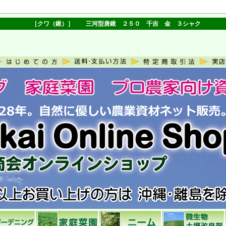
［クワ（鍬）］ 三河型唐鍬 ２５０ 千吉 金 ３シャク