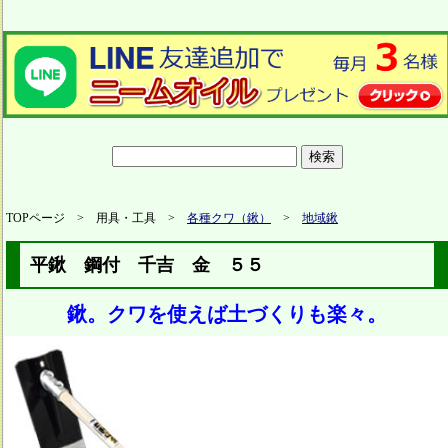
TOPページ > 用具・工具 >
各種クワ（鍬）
>
地域鍬
平鍬 鋼付 千吉 金 ５５
鍬。クワを使えば土づくりも楽々。