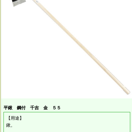
平鍬 鋼付 千吉 金 ５５
【用途】
鍬。