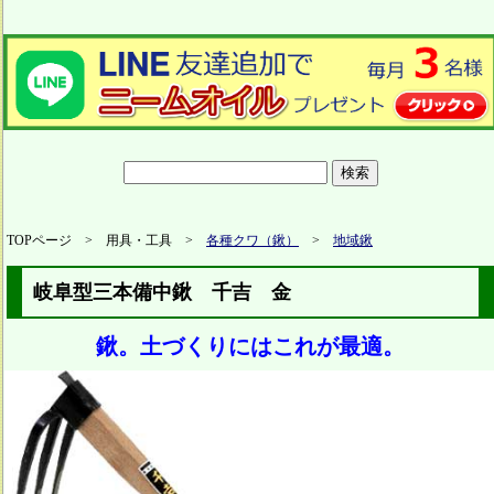
TOPページ > 用具・工具 >
各種クワ（鍬）
>
地域鍬
岐阜型三本備中鍬 千吉 金
鍬。土づくりにはこれが最適。