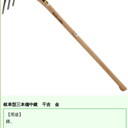
岐阜型三本備中鍬 千吉 金
【用途】
鍬。