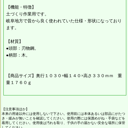
【機能・特徴】
土づくり作業用です。
岐阜地方で昔から良く使われていた仕様・形状になっており
ます。
【材質】
●頭部：刃物鋼。
●柄部：木。
【商品サイズ】奥行１０３０×幅１４０×高さ３３０ｍｍ 重
量１７６０ｇ
【注意事項ほか】
本来の用途以外には使用しないで下さい。使用前には本体あるいは部品にがたつ
き・緩みが無いことを確認してください。使用の際には保護めがね・手袋などを
着用してください。使用後は汚れを取り、子供の手の届かない安全な場所に保管
してください。