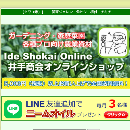
［クワ（鍬）］ 関東ジョレン 角ヒツ 柄付 チキチ