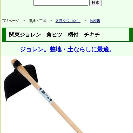
TOPページ > 用具・工具 >
各種クワ（鍬）
>
地域鍬
関東ジョレン 角ヒツ 柄付 チキチ
ジョレン。整地・土ならしに最適。