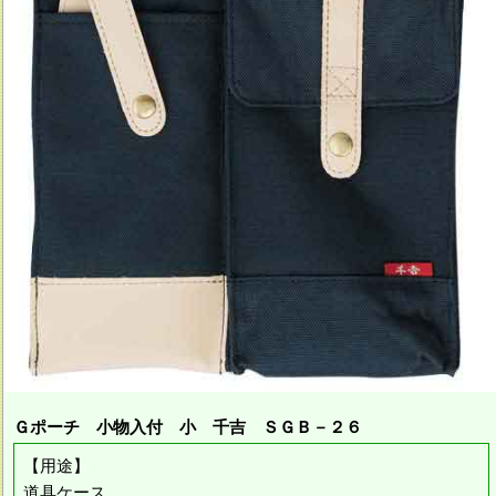
Ｇポーチ 小物入付 小 千吉 ＳＧＢ－２６
【用途】
道具ケース。