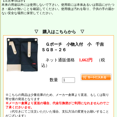
【注意事項ほか】
本来の用途以外には使用しないで下さい。使用前には本体あるいは部品にがたつ
き・緩みが無いことを確認してください。使用後は汚れを取り、子供の手の届か
ない安全な場所に保管してください。
▽ 購入はこちらから ▽
Ｇポーチ 小物入付 小 千吉
ＳＧＢ－２６
ネット通販価格
1,662円
（税
込）
数量
※こちらの商品は少量在庫のため、メーカー倉庫より直送、もしくは取り
寄せ後の発送となります
※メーカー倉庫より直送の場合、代金引換便がご利用になれませんのでご
了承くださいませ。
（代引きにてご注文いただいた場合、支払方法の変更をお願いすること
がございます）