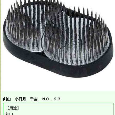
剣山 小日月 千吉 ＮＯ．２３
【用途】
剣山。