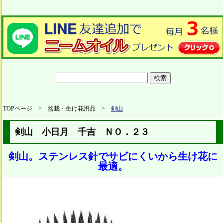
TOPページ > 盆栽・生け花用品 >
剣山
剣山 小日月 千吉 ＮＯ．２３
剣山。ステンレス針でサビにくいから生け花に
最適。