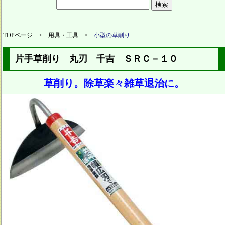
TOPページ > 用具・工具 >
小型の草削り
片手草削り 丸刃 千吉 ＳＲＣ－１０
草削り。除草楽々雑草退治に。