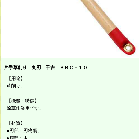
片手草削り 丸刃 千吉 ＳＲＣ－１０
【用途】
草削り。
【機能・特徴】
除草作業用です。
【材質】
●刃部：刃物鋼。
●柄部：木。