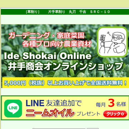
［草削り］ 片手草削り 丸刃 千吉 ＳＲＣ－１０