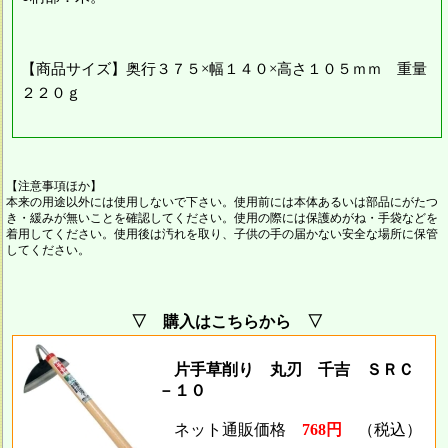
【商品サイズ】奥行３７５×幅１４０×高さ１０５ｍｍ 重量
２２０ｇ
【注意事項ほか】
本来の用途以外には使用しないで下さい。使用前には本体あるいは部品にがたつ
き・緩みが無いことを確認してください。使用の際には保護めがね・手袋などを
着用してください。使用後は汚れを取り、子供の手の届かない安全な場所に保管
してください。
▽ 購入はこちらから ▽
片手草削り 丸刃 千吉 ＳＲＣ
－１０
ネット通販価格
768円
（税込）