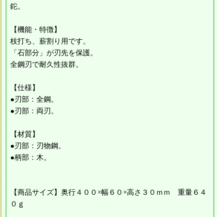
鉈。
【機能・特徴】
枝打ち、薪割り用です。
「石部分」が刃先を保護。
全鋼刃で耐久性抜群。
【仕様】
●刃部：全鋼。
●刃部：両刃。
【材質】
●刃部：刃物鋼。
●柄部：木。
【商品サイズ】奥行４００×幅６０×高さ３０ｍｍ 重量６４
０ｇ