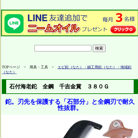
TOPページ > 用具・工具 >
エビ鉈（なた）・細工用鉈（なた）・地域鉈
（なた）
石付海老鉈 全鋼 千吉金賞 ３８０Ｇ
鉈。刃先を保護する「石部分」と全鋼刃で耐久
性抜群。