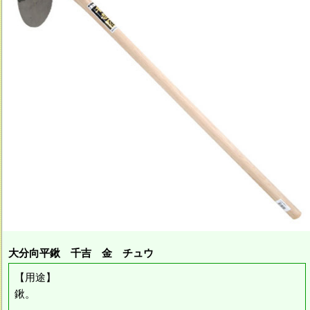
大分向平鍬 千吉 金 チュウ
【用途】
鍬。