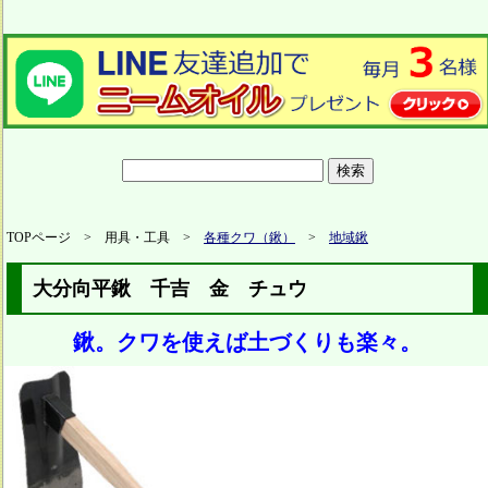
TOPページ > 用具・工具 >
各種クワ（鍬）
>
地域鍬
大分向平鍬 千吉 金 チュウ
鍬。クワを使えば土づくりも楽々。