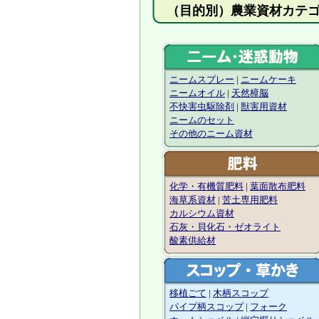
（目的別）農業資
ニームスプレー
|
ニームケーキ
ニームオイル
|
天然樟脳
不快害虫駆除剤
|
獣害用資材
ニームのセット
その他のニーム資材
化学・有機質肥料
|
葉面散布肥料
海草系資材
|
苦土専用肥料
カルシウム資材
石灰・貝化石・ゼオライト
酸素供給材
移植ごて
|
木柄スコップ
パイプ柄スコップ
|
フォーク