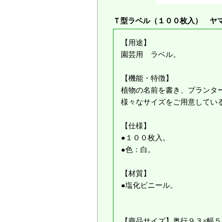
Ｔ型ラベル（１００枚入） ヤ
【用途】
園芸用 ラベル。
【機能・特徴】
植物の名前を書き、プランタ
様々なサイズをご用意してい
【仕様】
●１００枚入。
●色：白。
【材質】
●塩化ビニール。
【商品サイズ】奥行９３×幅５