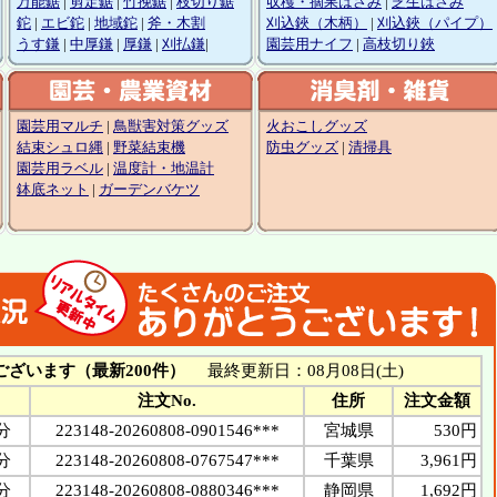
万能鋸
|
剪定鋸
|
竹挽鋸
|
枝切り鋸
収穫・摘果はさみ
|
芝生はさみ
鉈
|
エビ鉈
|
地域鉈
|
斧・木割
刈込鋏（木柄）
|
刈込鋏（パイプ）
うす鎌
|
中厚鎌
|
厚鎌
|
刈払鎌
|
園芸用ナイフ
|
高枝切り鋏
園芸用マルチ
|
鳥獣害対策グッズ
火おこしグッズ
結束シュロ縄
|
野菜結束機
防虫グッズ
|
清掃具
園芸用ラベル
|
温度計・地温計
鉢底ネット
|
ガーデンバケツ