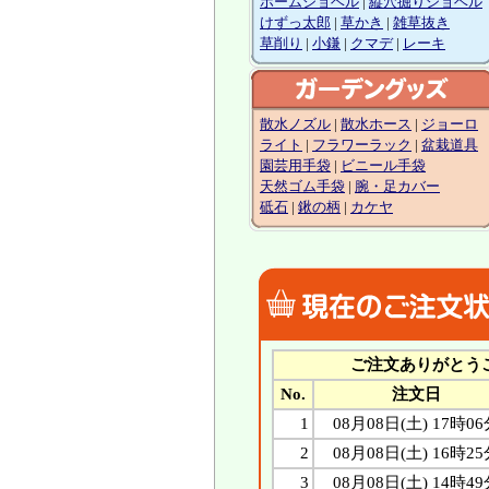
ホームショベル
|
縦穴掘りショベル
けずっ太郎
|
草かき
|
雑草抜き
草削り
|
小鎌
|
クマデ
|
レーキ
散水ノズル
|
散水ホース
|
ジョーロ
ライト
|
フラワーラック
|
盆栽道具
園芸用手袋
|
ビニール手袋
天然ゴム手袋
|
腕・足カバー
砥石
|
鍬の柄
|
カケヤ