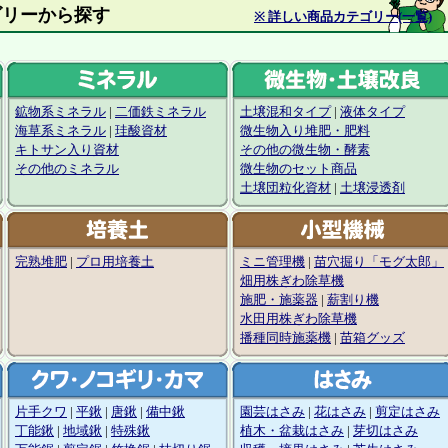
材カテゴリーから探す
※ 詳しい商品カテゴリー(一覧)
鉱物系ミネラル
|
二価鉄ミネラル
土壌混和タイプ
|
液体タイプ
海草系ミネラル
|
珪酸資材
微生物入り堆肥・肥料
キトサン入り資材
その他の微生物・酵素
その他のミネラル
微生物のセット商品
土壌団粒化資材
|
土壌浸透剤
完熟堆肥
|
プロ用培養土
ミニ管理機
|
苗穴掘り「モグ太郎」
畑用株ぎわ除草機
施肥・施薬器
|
薪割り機
水田用株ぎわ除草機
播種同時施薬機
|
苗箱グッズ
片手クワ
|
平鍬
|
唐鍬
|
備中鍬
園芸はさみ
|
花はさみ
|
剪定はさみ
丁能鍬
|
地域鍬
|
特殊鍬
植木・盆栽はさみ
|
芽切はさみ