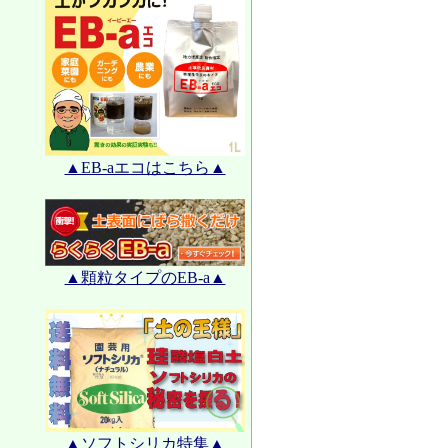
▲EB-aエコはこちら▲
▲顆粒タイプのEB-a▲
▲ソフトシリカ特集▲