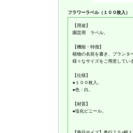
フラワーラベル（１００枚入）
【用途】
園芸用 ラベル。
【機能・特徴】
植物の名前を書き、プランタ
様々なサイズをご用意してい
【仕様】
●１００枚入。
●色：白。
【材質】
●塩化ビニール。
【商品サイズ】奥行７５×幅１