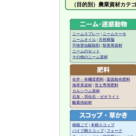
（目的別）農業資
ニームスプレー
|
ニームケーキ
ニームオイル
|
天然樟脳
不快害虫駆除剤
|
獣害用資材
ニームのセット
その他のニーム資材
化学・有機質肥料
|
葉面散布肥料
海草系資材
|
苦土専用肥料
カルシウム資材
石灰・貝化石・ゼオライト
酸素供給材
移植ごて
|
木柄スコップ
パイプ柄スコップ
|
フォーク