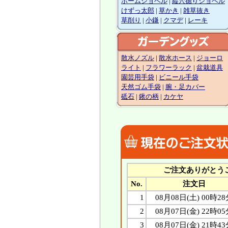
ホームショベル
|
縦穴掘りショベル
けずっ太郎
|
草かき
|
雑草抜き
草削り
|
小鎌
|
クマデ
|
レーキ
散水ノズル
|
散水ホース
|
ジョーロ
ライト
|
フラワーラック
|
盆栽道具
園芸用手袋
|
ビニール手袋
天然ゴム手袋
|
腕・足カバー
砥石
|
鍬の柄
|
カケヤ