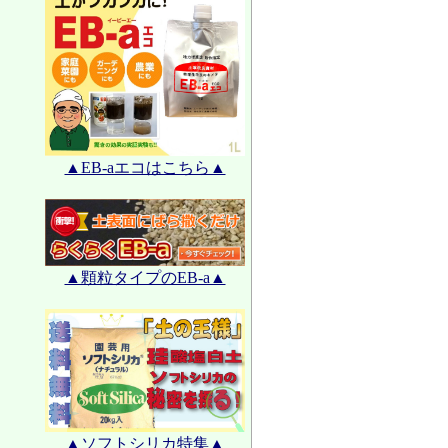
▲EB-aエコはこちら▲
▲顆粒タイプのEB-a▲
▲ソフトシリカ特集▲