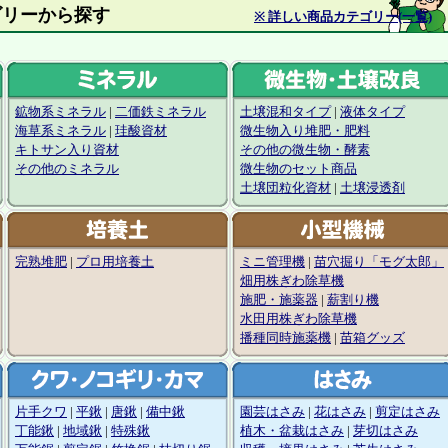
材カテゴリーから探す
※ 詳しい商品カテゴリー(一覧)
鉱物系ミネラル
|
二価鉄ミネラル
土壌混和タイプ
|
液体タイプ
海草系ミネラル
|
珪酸資材
微生物入り堆肥・肥料
キトサン入り資材
その他の微生物・酵素
その他のミネラル
微生物のセット商品
土壌団粒化資材
|
土壌浸透剤
完熟堆肥
|
プロ用培養土
ミニ管理機
|
苗穴掘り「モグ太郎」
畑用株ぎわ除草機
施肥・施薬器
|
薪割り機
水田用株ぎわ除草機
播種同時施薬機
|
苗箱グッズ
片手クワ
|
平鍬
|
唐鍬
|
備中鍬
園芸はさみ
|
花はさみ
|
剪定はさみ
丁能鍬
|
地域鍬
|
特殊鍬
植木・盆栽はさみ
|
芽切はさみ