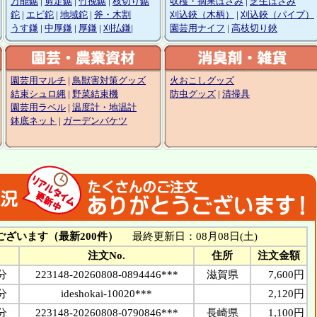
万能鋸
|
剪定鋸
|
竹挽鋸
|
枝切り鋸
収穫・摘果はさみ
|
芝生はさみ
鉈
|
エビ鉈
|
地域鉈
|
斧・木割
刈込鋏（木柄）
|
刈込鋏（パイプ）
うす鎌
|
中厚鎌
|
厚鎌
|
刈払鎌
|
園芸用ナイフ
|
高枝切り鋏
園芸用マルチ
|
鳥獣害対策グッズ
火おこしグッズ
結束シュロ縄
|
野菜結束機
防虫グッズ
|
清掃具
園芸用ラベル
|
温度計・地温計
鉢底ネット
|
ガーデンバケツ