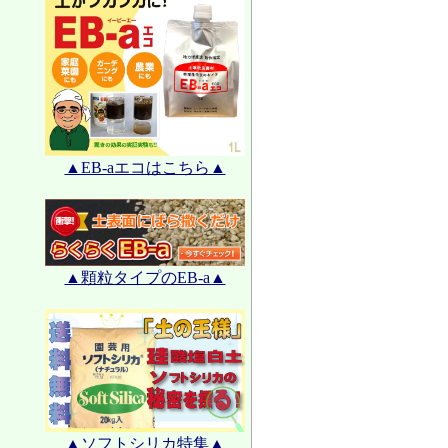
▲EB-aエコはこちら▲
▲顆粒タイプのEB-a▲
▲ソフトシリカ特集▲