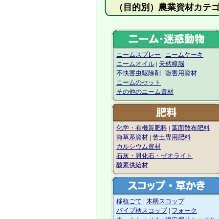
（目的別）農業資
ニームスプレー
|
ニームケーキ
ニームオイル
|
天然樟脳
不快害虫駆除剤
|
獣害用資材
ニームのセット
その他のニーム資材
化学・有機質肥料
|
葉面散布肥料
海草系資材
|
苦土専用肥料
カルシウム資材
石灰・貝化石・ゼオライト
酸素供給材
移植ごて
|
木柄スコップ
パイプ柄スコップ
|
フォーク