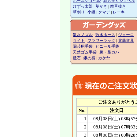
ホームショベル
|
縦穴掘りショベル
けずっ太郎
|
草かき
|
雑草抜き
草削り
|
小鎌
|
クマデ
|
レーキ
散水ノズル
|
散水ホース
|
ジョーロ
ライト
|
フラワーラック
|
盆栽道具
園芸用手袋
|
ビニール手袋
天然ゴム手袋
|
腕・足カバー
砥石
|
鍬の柄
|
カケヤ