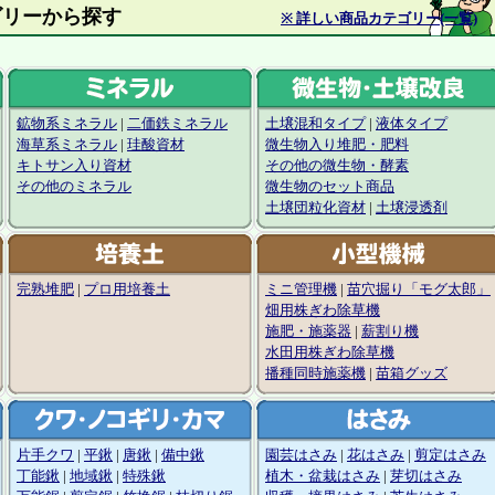
材カテゴリーから探す
※ 詳しい商品カテゴリー(一覧)
鉱物系ミネラル
|
二価鉄ミネラル
土壌混和タイプ
|
液体タイプ
海草系ミネラル
|
珪酸資材
微生物入り堆肥・肥料
キトサン入り資材
その他の微生物・酵素
その他のミネラル
微生物のセット商品
土壌団粒化資材
|
土壌浸透剤
完熟堆肥
|
プロ用培養土
ミニ管理機
|
苗穴掘り「モグ太郎」
畑用株ぎわ除草機
施肥・施薬器
|
薪割り機
水田用株ぎわ除草機
播種同時施薬機
|
苗箱グッズ
片手クワ
|
平鍬
|
唐鍬
|
備中鍬
園芸はさみ
|
花はさみ
|
剪定はさみ
丁能鍬
|
地域鍬
|
特殊鍬
植木・盆栽はさみ
|
芽切はさみ