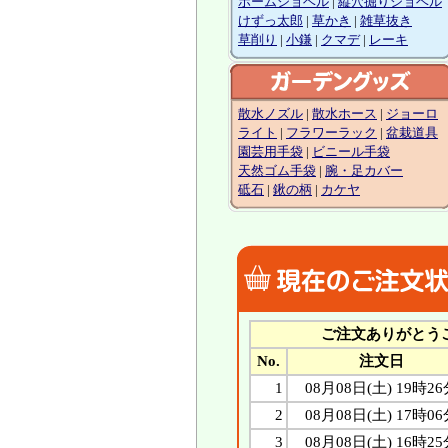
ホームショベル
|
縦穴掘りショベル
けずっ太郎
|
草かき
|
雑草抜き
草削り
|
小鎌
|
クマデ
|
レーキ
散水ノズル
|
散水ホース
|
ジョーロ
ライト
|
フラワーラック
|
盆栽道具
園芸用手袋
|
ビニール手袋
天然ゴム手袋
|
腕・足カバー
砥石
|
鍬の柄
|
カケヤ