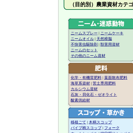
（目的別）農業資
ニームスプレー
|
ニームケーキ
ニームオイル
|
天然樟脳
不快害虫駆除剤
|
獣害用資材
ニームのセット
その他のニーム資材
化学・有機質肥料
|
葉面散布肥料
海草系資材
|
苦土専用肥料
カルシウム資材
石灰・貝化石・ゼオライト
酸素供給材
移植ごて
|
木柄スコップ
パイプ柄スコップ
|
フォーク