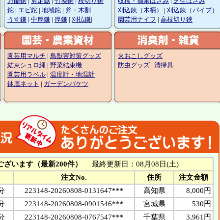
万能鋸
|
剪定鋸
|
竹挽鋸
|
枝切り鋸
収穫・摘果はさみ
|
芝生はさみ
鉈
|
エビ鉈
|
地域鉈
|
斧・木割
刈込鋏（木柄）
|
刈込鋏（パイプ）
うす鎌
|
中厚鎌
|
厚鎌
|
刈払鎌
|
園芸用ナイフ
|
高枝切り鋏
園芸用マルチ
|
鳥獣害対策グッズ
火おこしグッズ
結束シュロ縄
|
野菜結束機
防虫グッズ
|
清掃具
園芸用ラベル
|
温度計・地温計
鉢底ネット
|
ガーデンバケツ