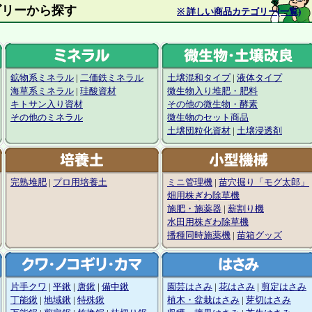
材カテゴリーから探す
※ 詳しい商品カテゴリー(一覧)
鉱物系ミネラル
|
二価鉄ミネラル
土壌混和タイプ
|
液体タイプ
海草系ミネラル
|
珪酸資材
微生物入り堆肥・肥料
キトサン入り資材
その他の微生物・酵素
その他のミネラル
微生物のセット商品
土壌団粒化資材
|
土壌浸透剤
完熟堆肥
|
プロ用培養土
ミニ管理機
|
苗穴掘り「モグ太郎」
畑用株ぎわ除草機
施肥・施薬器
|
薪割り機
水田用株ぎわ除草機
播種同時施薬機
|
苗箱グッズ
片手クワ
|
平鍬
|
唐鍬
|
備中鍬
園芸はさみ
|
花はさみ
|
剪定はさみ
丁能鍬
|
地域鍬
|
特殊鍬
植木・盆栽はさみ
|
芽切はさみ