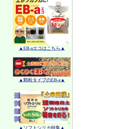
▲EB-aエコはこちら▲
▲顆粒タイプのEB-a▲
▲ソフトシリカ特集▲